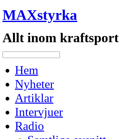
MAXstyrka
Allt inom kraftsport
Hem
Nyheter
Artiklar
Intervjuer
Radio