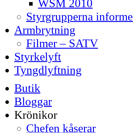
WSM 2010
Styrgrupperna informe
Armbrytning
Filmer – SATV
Styrkelyft
Tyngdlyftning
Butik
Bloggar
Krönikor
Chefen kåserar