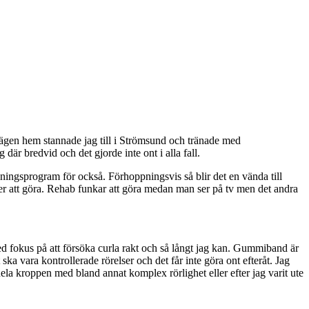
vägen hem stannade jag till i Strömsund och tränade med
där bredvid och det gjorde inte ont i alla fall.
äningsprogram för också. Förhoppningsvis så blir det en vända till
aker att göra. Rehab funkar att göra medan man ser på tv men det andra
d fokus på att försöka curla rakt och så långt jag kan. Gummiband är
a vara kontrollerade rörelser och det får inte göra ont efteråt. Jag
la kroppen med bland annat komplex rörlighet eller efter jag varit ute