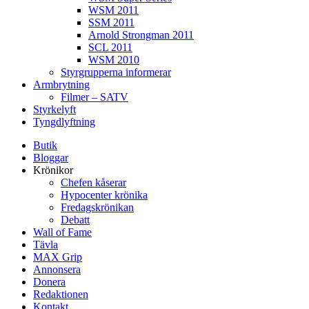
WSM 2011
SSM 2011
Arnold Strongman 2011
SCL 2011
WSM 2010
Styrgrupperna informerar
Armbrytning
Filmer – SATV
Styrkelyft
Tyngdlyftning
Butik
Bloggar
Krönikor
Chefen kåserar
Hypocenter krönika
Fredagskrönikan
Debatt
Wall of Fame
Tävla
MAX Grip
Annonsera
Donera
Redaktionen
Kontakt