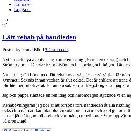
Journaler
Logga in
jan
07
Lätt rehab på handleden
Posted by Jonna Blind
2 Comments
Nytt år och nya äventyr. Jag körde en sväng (36 mil enkel väg) och h
Strömbrytarna. Det var bra motstånd och sparring och högern kändes bra.
Nu har jag fått börja med lätt rehab med vänster också så den får nöta
gymmet i Saxnäs innan veckan är slut också. Det är enklare att träna d
blir lite mer omotiverat. En annan sak som är lite jobbig är att jag är 
Jag och pappa slaktade en ren idag och häromdagen styckade vi en älg
Rehabövningarna jag kör är att försöka röra handleden åt alla riktni
också bra då man kan öka blodcirkulationen i arm och axel genom att fä
har ett jättelätt gummiband och kör många repetitioner. Som uppvärmni
på promenad.