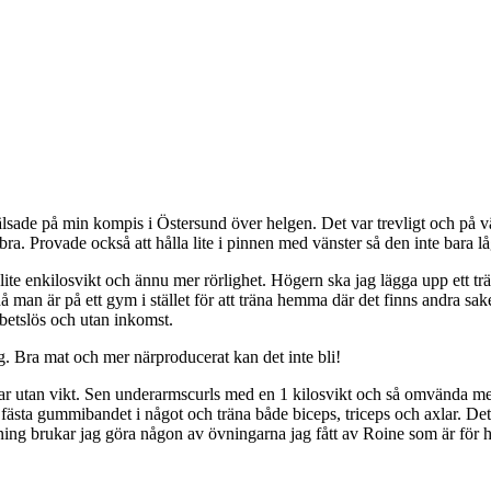
älsade på min kompis i Östersund över helgen. Det var trevligt och på 
 Provade också att hålla lite i pinnen med vänster så den inte bara låg 
 lite enkilosvikt och ännu mer rörlighet. Högern ska jag lägga upp ett tr
å man är på ett gym i stället för att träna hemma där det finns andra s
arbetslös och utan inkomst.
. Bra mat och mer närproducerat kan det inte bli!
ngar utan vikt. Sen underarmscurls med en 1 kilosvikt och så omvända me
sta gummibandet i något och träna både biceps, triceps och axlar. Det sk
ng brukar jag göra någon av övningarna jag fått av Roine som är för he