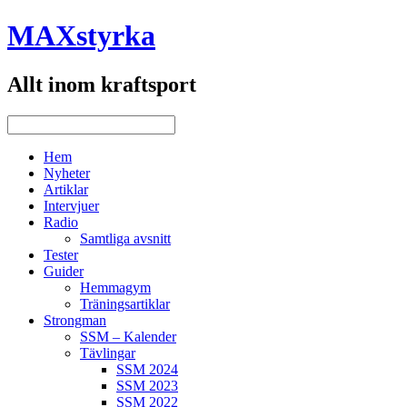
MAXstyrka
Allt inom kraftsport
Hem
Nyheter
Artiklar
Intervjuer
Radio
Samtliga avsnitt
Tester
Guider
Hemmagym
Träningsartiklar
Strongman
SSM – Kalender
Tävlingar
SSM 2024
SSM 2023
SSM 2022