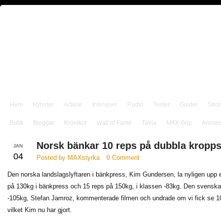
Hem
Nyheter
Artiklar
Intervjuer
Radio
Tester
Guider
Stro
Butik
Bloggar
Krönikor
Wall of Fame
Tävla
MAX Grip
Annon
Norsk bänkar 10 reps på dubbla kropps
JAN
04
Posted by MAXstyrka
0 Comment
Den norska landslagslyftaren i bänkpress, Kim Gundersen, la nyligen upp en
på 130kg i bänkpress och 15 reps på 150kg, i klassen -83kg. Den svenska
-105kg, Stefan Jamroz, kommenterade filmen och undrade om vi fick se 1
vilket Kim nu har gjort.