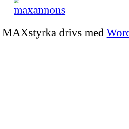
MAXstyrka drivs med
Word