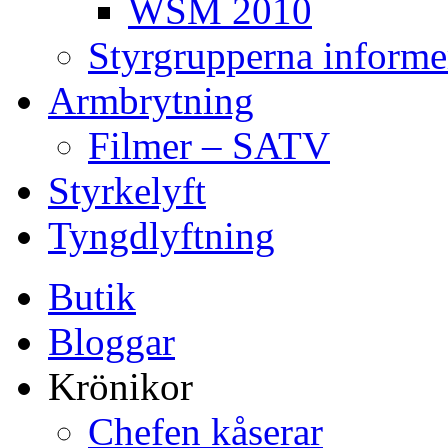
WSM 2010
Styrgrupperna informe
Armbrytning
Filmer – SATV
Styrkelyft
Tyngdlyftning
Butik
Bloggar
Krönikor
Chefen kåserar