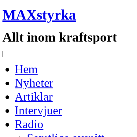
MAXstyrka
Allt inom kraftsport
Hem
Nyheter
Artiklar
Intervjuer
Radio