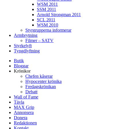
WSM 2011
SSM 2011
Arnold Strongman 2011
SCL 2011
WSM 2010
Styrgrupperna informerar
Armbrytning
Filmer – SATV
Styrkelyft
Tyngdlyftning
Butik
Bloggar
Krönikor
Chefen kåserar
Hypocenter krönika
Fredagskrönikan
Debatt
Wall of Fame
Tävla
MAX Grip
Annonsera
Donera
Redaktionen
Kontakt