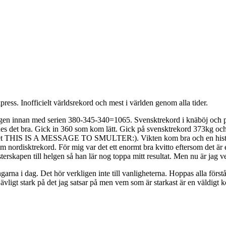
ress. Inofficielt världsrekord och mest i världen genom alla tider.
agen innan med serien 380-345-340=1065. Svensktrekord i knäböj och per
es det bra. Gick in 360 som kom lätt. Gick på svensktrekord 373kg och v
n lyftet THIS IS A MESSAGE TO SMULTER:). Vikten kom bra och en historis
r som nordisktrekord. För mig var det ett enormt bra kvitto eftersom de
sterskapen till helgen så han lär nog toppa mitt resultat. Men nu är ja
ningarna i dag. Det hör verkligen inte till vanligheterna. Hoppas all
 jävligt stark på det jag satsar på men vem som är starkast är en väldigt k