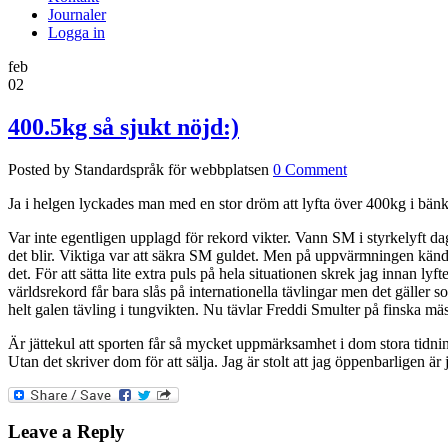
Journaler
Logga in
feb
02
400.5kg så sjukt nöjd:)
Posted by Standardspråk för webbplatsen
0 Comment
Ja i helgen lyckades man med en stor dröm att lyfta över 400kg i bänkp
Var inte egentligen upplagd för rekord vikter. Vann SM i styrkelyft d
det blir. Viktiga var att säkra SM guldet. Men på uppvärmningen känd
det. För att sätta lite extra puls på hela situationen skrek jag inna
världsrekord får bara slås på internationella tävlingar men det gälle
helt galen tävling i tungvikten. Nu tävlar Freddi Smulter på finska mä
Är jättekul att sporten får så mycket uppmärksamhet i dom stora tid
Utan det skriver dom för att sälja. Jag är stolt att jag öppenbarligen är
Leave a Reply