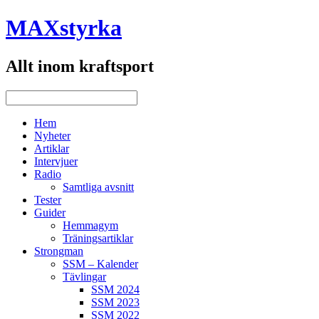
MAXstyrka
Allt inom kraftsport
Hem
Nyheter
Artiklar
Intervjuer
Radio
Samtliga avsnitt
Tester
Guider
Hemmagym
Träningsartiklar
Strongman
SSM – Kalender
Tävlingar
SSM 2024
SSM 2023
SSM 2022