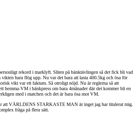
sonligt rekord i marklyft. Sliten på bänktävlingen så det fick bli vad
ikten bara flög upp. Nu var det bara att lasta 400.5kg och ösa för
k vikt var ett faktum. Så otroligt nöjd. Nu är reglerna så att
t är ett hemma-VM i bänkpress om bara 4månader där det kommer bli en
g verkligen med i matchen och det är bara ösa mot VM.
a förstår att VÄRLDENS STARKASTE MAN är inget jag har titulerat mig.
omplex fråga på flera sätt.