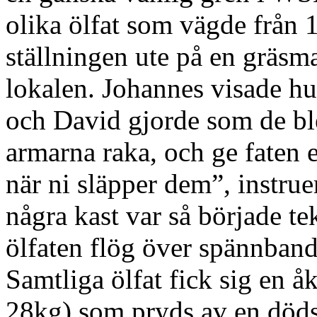
olika ölfat som vägde från 1
ställningen ute på en gräsma
lokalen. Johannes visade hu
och David gjorde som de ble
armarna raka, och ge faten 
när ni släpper dem”, instrue
några kast var så började t
ölfaten flög över spännbande
Samtliga ölfat fick sig en åk
28kg) som pryds av en döds