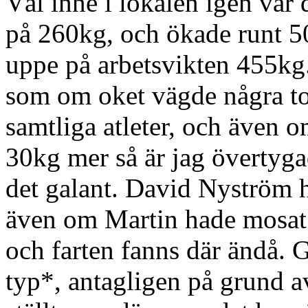
Väl inne i lokalen igen var 
på 260kg, och ökade runt 50k
uppe på arbetsvikten 455kg.
som om oket vägde några ton
samtliga atleter, och även
30kg mer så är jag övertyga
det galant. David Nyström 
även om Martin hade mosat k
och farten fanns där ändå. G
typ*, antagligen på grund av