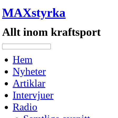
MAXstyrka
Allt inom kraftsport
Hem
Nyheter
Artiklar
Intervjuer
Radio