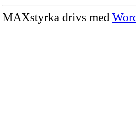
MAXstyrka drivs med
Word