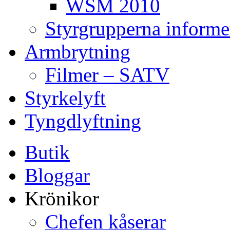
WSM 2010
Styrgrupperna informe
Armbrytning
Filmer – SATV
Styrkelyft
Tyngdlyftning
Butik
Bloggar
Krönikor
Chefen kåserar