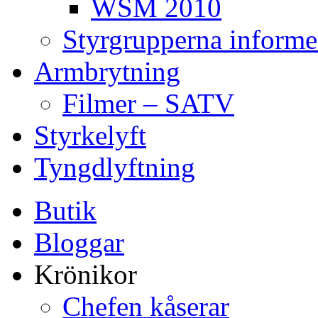
WSM 2010
Styrgrupperna informe
Armbrytning
Filmer – SATV
Styrkelyft
Tyngdlyftning
Butik
Bloggar
Krönikor
Chefen kåserar