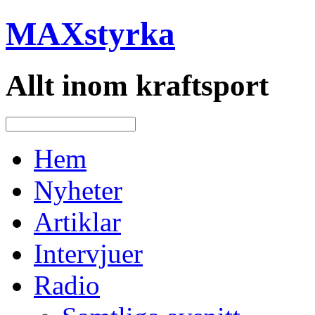
MAXstyrka
Allt inom kraftsport
Hem
Nyheter
Artiklar
Intervjuer
Radio