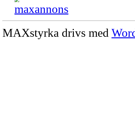
MAXstyrka drivs med
Word