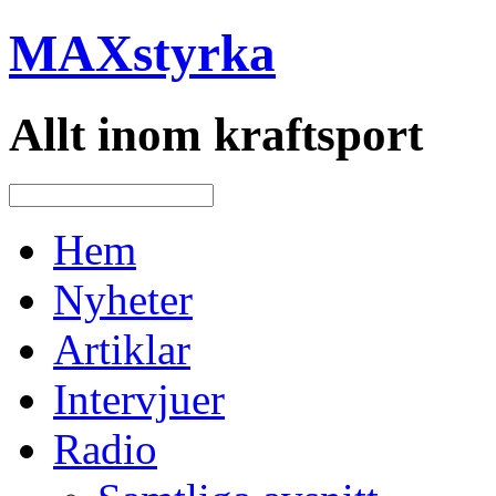
MAXstyrka
Allt inom kraftsport
Hem
Nyheter
Artiklar
Intervjuer
Radio