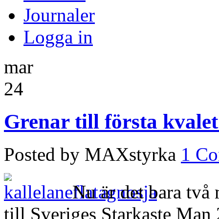
Journaler
Logga in
mar
24
Grenar till första kvale
Posted by MAXstyrka
1 C
Nu är det bara två 
till Sveriges Starkaste Man