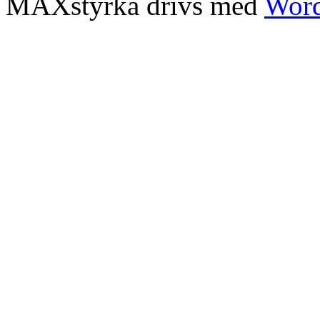
MAXstyrka drivs med
Word