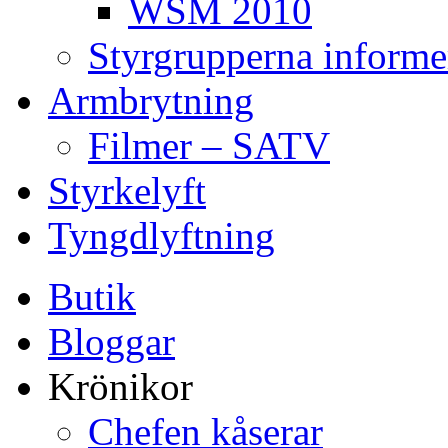
WSM 2010
Styrgrupperna informe
Armbrytning
Filmer – SATV
Styrkelyft
Tyngdlyftning
Butik
Bloggar
Krönikor
Chefen kåserar