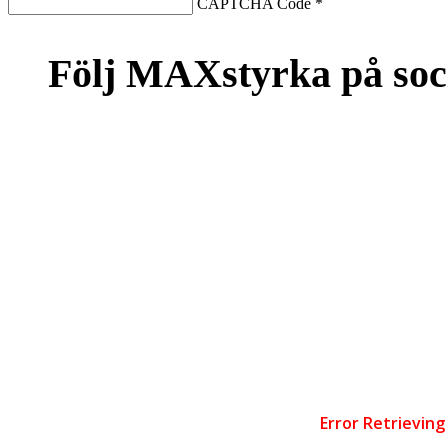
CAPTCHA Code
*
Följ MAXstyrka på soc