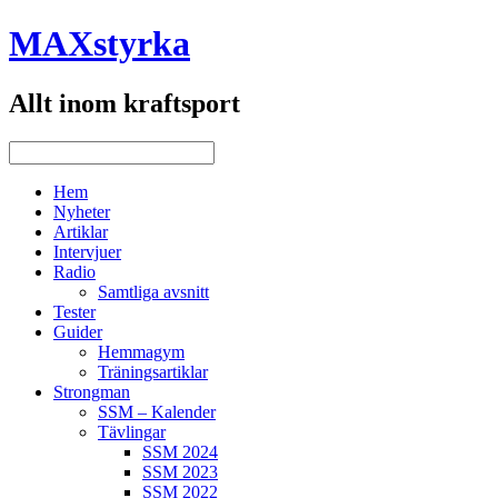
MAXstyrka
Allt inom kraftsport
Hem
Nyheter
Artiklar
Intervjuer
Radio
Samtliga avsnitt
Tester
Guider
Hemmagym
Träningsartiklar
Strongman
SSM – Kalender
Tävlingar
SSM 2024
SSM 2023
SSM 2022