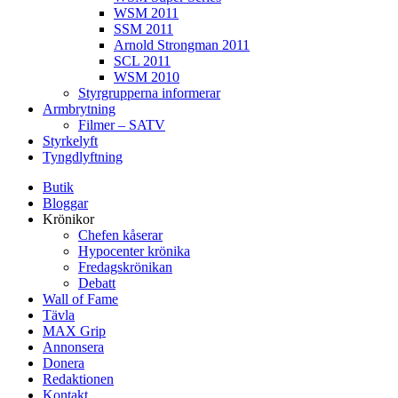
WSM 2011
SSM 2011
Arnold Strongman 2011
SCL 2011
WSM 2010
Styrgrupperna informerar
Armbrytning
Filmer – SATV
Styrkelyft
Tyngdlyftning
Butik
Bloggar
Krönikor
Chefen kåserar
Hypocenter krönika
Fredagskrönikan
Debatt
Wall of Fame
Tävla
MAX Grip
Annonsera
Donera
Redaktionen
Kontakt