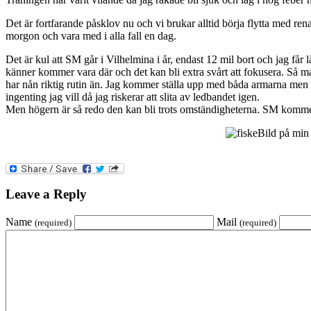
Det är fortfarande påsklov nu och vi brukar alltid börja flytta med renar
morgon och vara med i alla fall en dag.
Det är kul att SM går i Vilhelmina i år, endast 12 mil bort och jag får
känner kommer vara där och det kan bli extra svårt att fokusera. Så m
har nån riktig rutin än. Jag kommer ställa upp med båda armarna men k
ingenting jag vill då jag riskerar att slita av ledbandet igen.
Men högern är så redo den kan bli trots omständigheterna. SM kommer
Bild på min 
Leave a Reply
Name
Mail
(required)
(required)