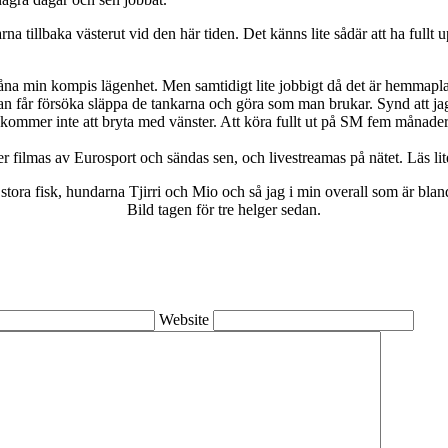
na tillbaka västerut vid den här tiden. Det känns lite sådär att ha fullt 
 låna min kompis lägenhet. Men samtidigt lite jobbigt då det är hemmapla
an får försöka släppa de tankarna och göra som man brukar. Synd att ja
ommer inte att bryta med vänster. Att köra fullt ut på SM fem månader e
 filmas av Eurosport och sändas sen, och livestreamas på nätet. Läs li
stora fisk, hundarna Tjirri och Mio och så jag i min overall som är bland
Bild tagen för tre helger sedan.
Website