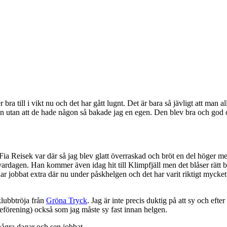
bra till i vikt nu och det har gått lugnt. Det är bara så jävligt att man a
heten utan att de hade någon så bakade jag en egen. Den blev bra och go
ia Reisek var där så jag blev glatt överraskad och bröt en del höger m
 vardagen. Han kommer även idag hit till Klimpfjäll men det blåser rätt bra
r jobbat extra där nu under påskhelgen och det har varit riktigt mycket f
klubbtröja från
Gröna Tryck
. Jag är inte precis duktig på att sy och efte
eförening) också som jag måste sy fast innan helgen.
några dagar och sen jobbat.