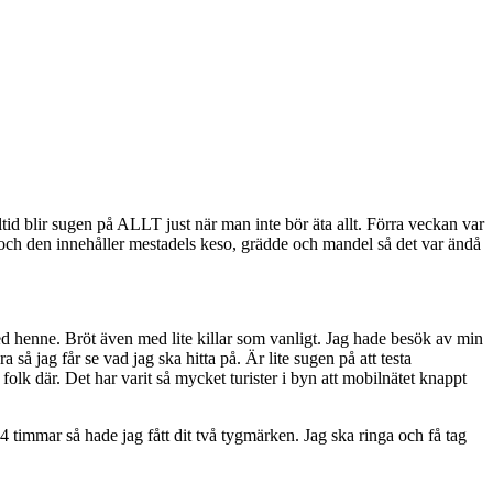
lltid blir sugen på ALLT just när man inte bör äta allt. Förra veckan var
d och den innehåller mestadels keso, grädde och mandel så det var ändå
ed henne. Bröt även med lite killar som vanligt. Jag hade besök av min
 så jag får se vad jag ska hitta på. Är lite sugen på att testa
olk där. Det har varit så mycket turister i byn att mobilnätet knappt
r 4 timmar så hade jag fått dit två tygmärken. Jag ska ringa och få tag