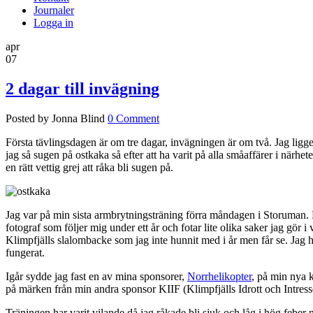
Journaler
Logga in
apr
07
2 dagar till invägning
Posted by Jonna Blind
0 Comment
Första tävlingsdagen är om tre dagar, invägningen är om två. Jag ligger 
jag så sugen på ostkaka så efter att ha varit på alla småaffärer i när
en rätt vettig grej att råka bli sugen på.
Jag var på min sista armbrytningsträning förra måndagen i Storuman. F
fotograf som följer mig under ett år och fotar lite olika saker jag gör i
Klimpfjälls slalombacke som jag inte hunnit med i år men får se. Jag ha
fungerat.
Igår sydde jag fast en av mina sponsorer,
Norrhelikopter
, på min nya 
på märken från min andra sponsor KIIF (Klimpfjälls Idrott och Intress
Träningen har varit vilande då jag råkade bli sjuk och låg i hög feber 