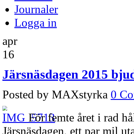
Journaler
Logga in
apr
16
Järsnäsdagen 2015 bju
Posted by MAXstyrka
0 C
För femte året i rad h
Järsnäsdagen, ett par mil u