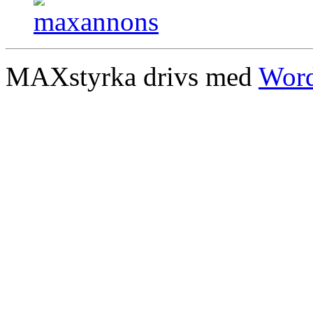
MAXstyrka drivs med
Word