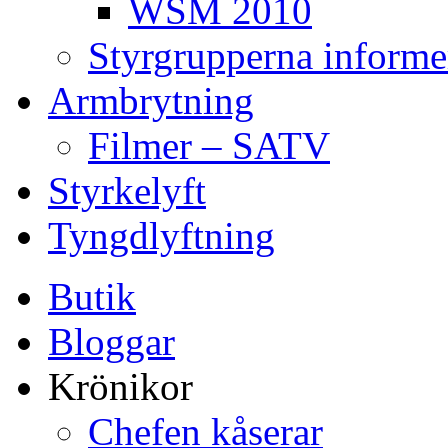
WSM 2010
Styrgrupperna informe
Armbrytning
Filmer – SATV
Styrkelyft
Tyngdlyftning
Butik
Bloggar
Krönikor
Chefen kåserar