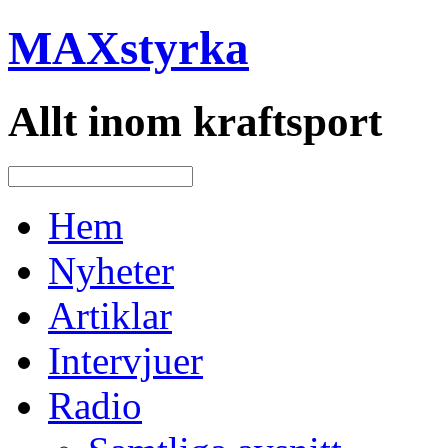
MAXstyrka
Allt inom kraftsport
Hem
Nyheter
Artiklar
Intervjuer
Radio