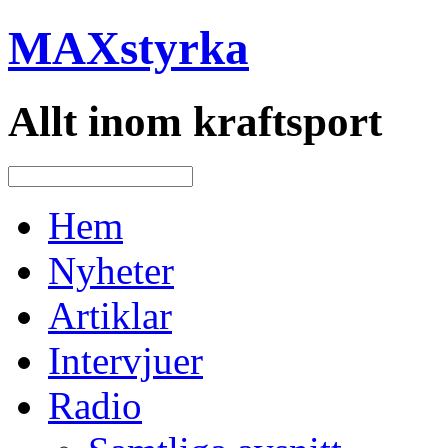
MAXstyrka
Allt inom kraftsport
Hem
Nyheter
Artiklar
Intervjuer
Radio