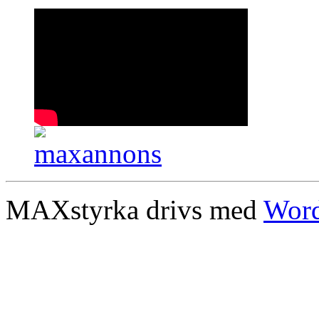
MAXstyrka drivs med
Word