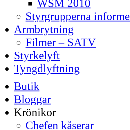
WSM 2010
Styrgrupperna informe
Armbrytning
Filmer – SATV
Styrkelyft
Tyngdlyftning
Butik
Bloggar
Krönikor
Chefen kåserar