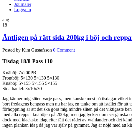
Journaler
Logga in
aug
18
Äntligen på rätt sida 200kg i böj och reppa
Posted by Kim Gustafsson
0 Comment
Tisdag 18/8 Pass 110
Knäböj: 7x200PB
Frontböj: 5×130 5×130 5×130
Knäböj: 5×155 5×155 5×155
Sida hantel: 3x10x30
Jag känner mig sliten varje pass, men kanske mest på tisdagar vilket i
bort fredagens benpass men nu har jag en tanke om att istället för att
förhoppning är att det ska göra mig mindre sliten på det viktigaste benp
med alla repps i knäböjen på 200kg, men jag tycker dom ser ganska okej
dock med klacksko idag efter fått det rådet av wahlander och det känd
ingen plankan idag då jag var själv på gymmet. Jag är nöjd med att kl