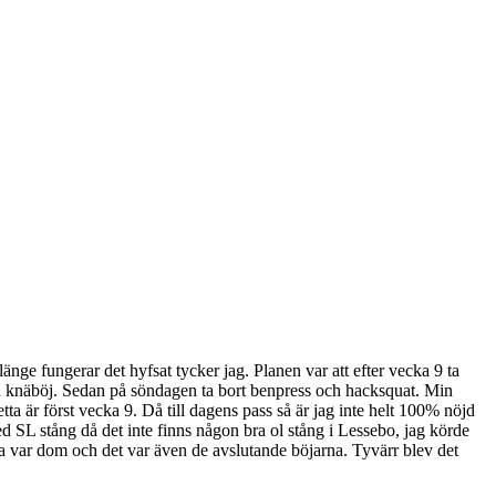
nge fungerar det hyfsat tycker jag. Planen var att efter vecka 9 ta
 och knäböj. Sedan på söndagen ta bort benpress och hacksquat. Min
tta är först vecka 9. Då till dagens pass så är jag inte helt 100% nöjd
d SL stång då det inte finns någon bra ol stång i Lessebo, jag körde
ga var dom och det var även de avslutande böjarna. Tyvärr blev det