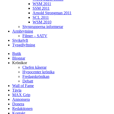
WSM 2011
SSM 2011
Arnold Strongman 2011
SCL 2011
WSM 2010
Styrgrupperna informerar
Armbrytning
Filmer – SATV
Styrkelyft
Tyngdlyftning
Butik
Bloggar
Krönikor
Chefen kåserar
Hypocenter krönika
Fredagskrönikan
Debatt
Wall of Fame
Tävla
MAX Grip
Annonsera
Donera
Redaktionen
Kontakt