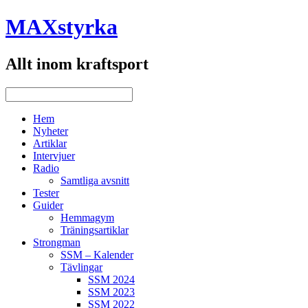
MAXstyrka
Allt inom kraftsport
Hem
Nyheter
Artiklar
Intervjuer
Radio
Samtliga avsnitt
Tester
Guider
Hemmagym
Träningsartiklar
Strongman
SSM – Kalender
Tävlingar
SSM 2024
SSM 2023
SSM 2022