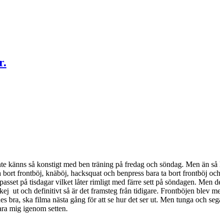
r.
nte känns så konstigt med ben träning på fredag och söndag. Men än så lä
 ta bort frontböj, knäböj, hacksquat och benpress bara ta bort frontböj
asset på tisdagar vilket låter rimligt med färre sett på söndagen. Men de
 ut och definitivt så är det framsteg från tidigare. Frontböjen blev me
es bra, ska filma nästa gång för att se hur det ser ut. Men tunga och se
ara mig igenom setten.