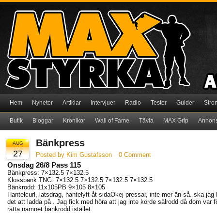
Hem
Nyheter
Artiklar
Intervjuer
Radio
Tester
Guider
Stro
Butik
Bloggar
Krönikor
Wall of Fame
Tävla
MAX Grip
Annon
Bänkpress
AUG
27
Posted by Kim Gustafsson
0 Comment
Onsdag 26/8 Pass 115
Bänkpress: 7×132.5 7×132.5
Klossbänk TNG: 7×132.5 7×132.5 7×132.5 7×132.5
Bänkrodd: 11x105PB 9×105 8×105
Hantelcurl, latsdrag, hantelyft åt sidaOkej pressar, inte mer än så. ska jag
det att ladda på . Jag fick med höra att jag inte körde sälrodd då dom var fö
rätta namnet bänkrodd istället.