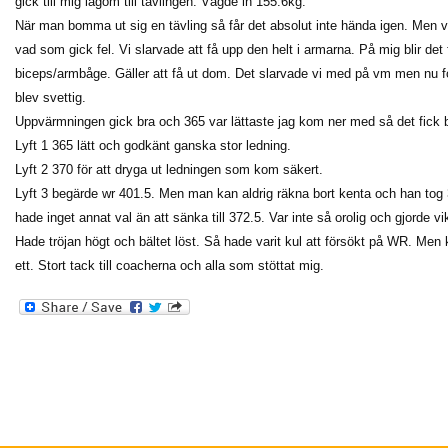
gick till mig lagom till tävlingen. Vägde in 155.6kg.
När man bomma ut sig en tävling så får det absolut inte hända igen. Men va
vad som gick fel. Vi slarvade att få upp den helt i armarna. På mig blir det 
biceps/armbåge. Gäller att få ut dom. Det slarvade vi med på vm men nu fo
blev svettig.
Uppvärmningen gick bra och 365 var lättaste jag kom ner med så det fick b
Lyft 1 365 lätt och godkänt ganska stor ledning.
Lyft 2 370 för att dryga ut ledningen som kom säkert.
Lyft 3 begärde wr 401.5. Men man kan aldrig räkna bort kenta och han tog 
hade inget annat val än att sänka till 372.5. Var inte så orolig och gjorde vik
Hade tröjan högt och bältet löst. Så hade varit kul att försökt på WR. Men 
ett. Stort tack till coacherna och alla som stöttat mig.