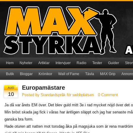
Hem
Nyheter
Artiklar
Intervjuer
Radio
Tester
Guider
Stro
Butik
Bloggar
Krönikor
Wall of Fame
Tävla
MAX Grip
Annon
Europamästare
AUG
10
Posted by Standardspråk för webbplatsen
0 Comment
Ja då var årets EM över. Det blev guld mitt 3e i rad mycket nöjd över det 
Min bröst skada jag fick i våras har äntligen släppt och jag har senaste m
ganska bra form.
Hade oturen att natten mot torsdag åka på magsjuka som är rena mardrömm