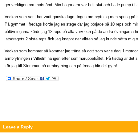
ger verkligen bra motstånd. Min högra arm var helt slut och hade pump i fler
Veckan som varit har varit ganska lugn. Ingen armbrytning men spring på b
På gymmet i fredags körde jag en stege där jag började på 10 reps och mi
bålövningarna körde jag 12 reps på alla varv och på de andra övningarna höj
latsdragets 2 sista reps fick jag knappt ner vikten så jag kunde sätta mig 
Veckan som kommer så kommer jag träna så gott som varje dag. I morgon
armbrytningen i Vilhelmina igen efter sommaruppehållet. På tisdag är det 
kör jag till Storuman på armbrytning och på fredag blir det gym!
Leave a Reply