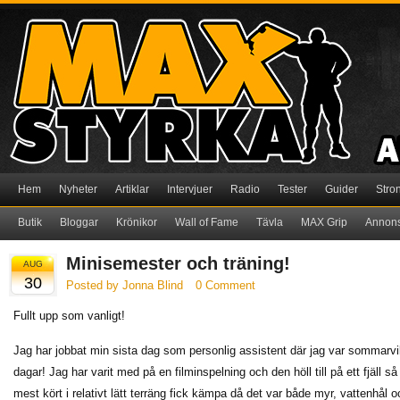
Hem
Nyheter
Artiklar
Intervjuer
Radio
Tester
Guider
Stro
Butik
Bloggar
Krönikor
Wall of Fame
Tävla
MAX Grip
Annon
Minisemester och träning!
AUG
30
Posted by Jonna Blind
0 Comment
Fullt upp som vanligt!
Jag har jobbat min sista dag som personlig assistent där jag var sommarvik
dagar! Jag har varit med på en filminspelning och den höll till på ett fjäll s
mest kört i relativt lätt terräng fick kämpa då det var både myr, vattenhål o