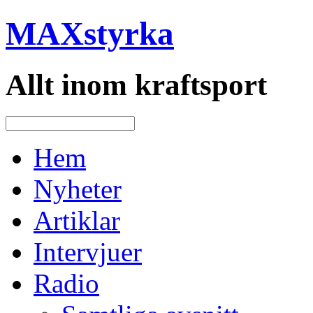
MAXstyrka
Allt inom kraftsport
Hem
Nyheter
Artiklar
Intervjuer
Radio