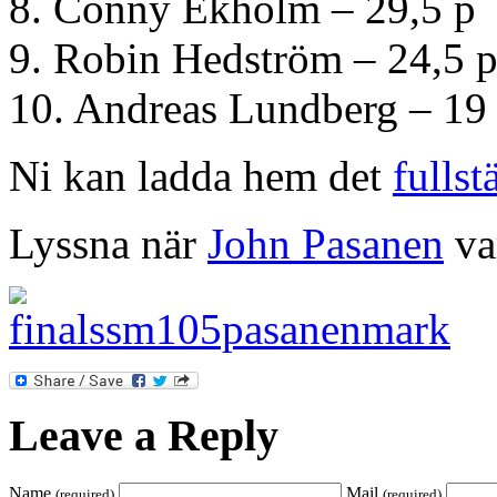
8. Conny Ekholm – 29,5 p
9. Robin Hedström – 24,5 
10. Andreas Lundberg – 19
Ni kan ladda hem det
fullst
Lyssna när
John Pasanen
va
Leave a Reply
Name
Mail
(required)
(required)