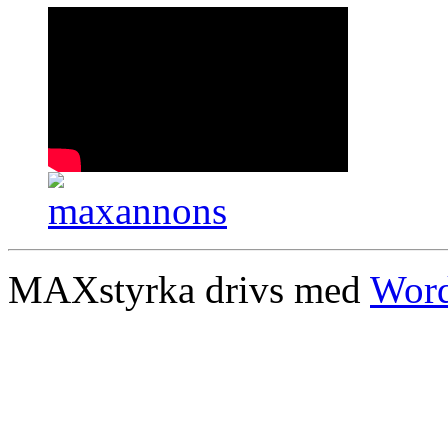
MAXstyrka drivs med
Word