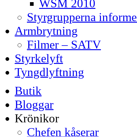
WSM 2010
Styrgrupperna informe
Armbrytning
Filmer – SATV
Styrkelyft
Tyngdlyftning
Butik
Bloggar
Krönikor
Chefen kåserar