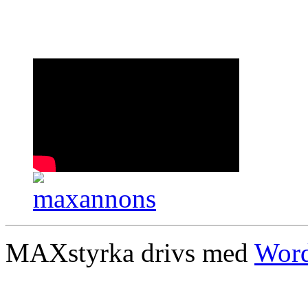
MAXstyrka drivs med
Word