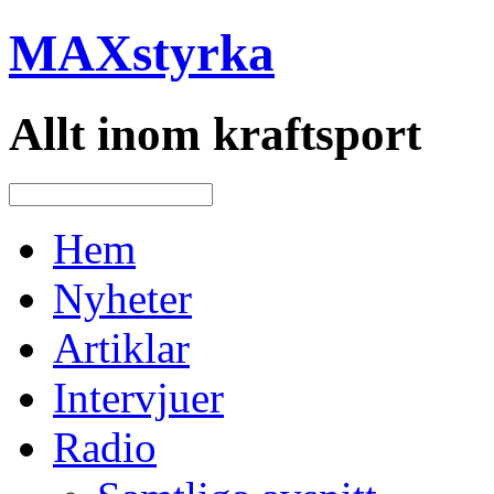
MAXstyrka
Allt inom kraftsport
Hem
Nyheter
Artiklar
Intervjuer
Radio