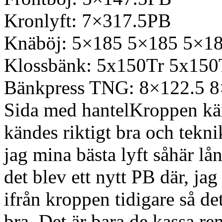
Kronlyft: 7×317.5PB
Knäböj: 5×185 5×185 5×1
Klossbänk: 5x150Tr 5x150
Bänkpress TNG: 8×122.5 8
Sida med hantelKroppen kän
kändes riktigt bra och tekni
jag mina bästa lyft såhär lå
det blev ett nytt PB där, jag
ifrån kroppen tidigare så de
bra. Det är bara de kassa re