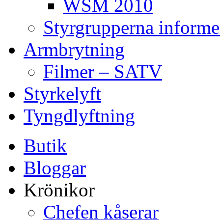
WSM 2010
Styrgrupperna informe
Armbrytning
Filmer – SATV
Styrkelyft
Tyngdlyftning
Butik
Bloggar
Krönikor
Chefen kåserar