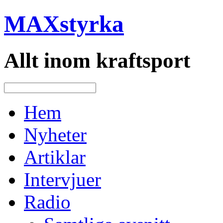
MAXstyrka
Allt inom kraftsport
Hem
Nyheter
Artiklar
Intervjuer
Radio