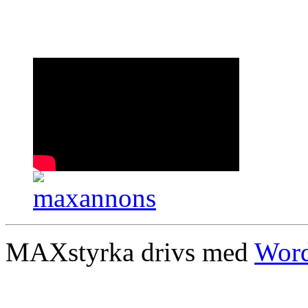
MAXstyrka drivs med
Word