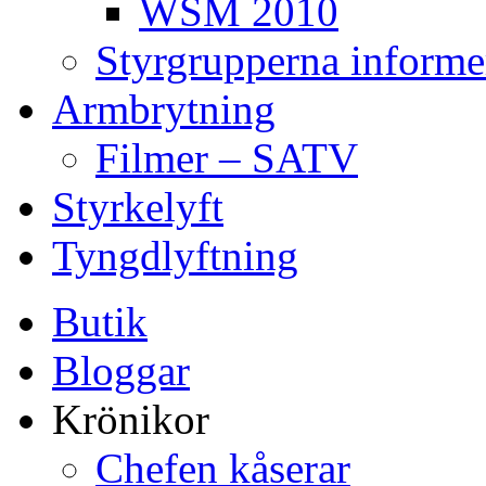
WSM 2010
Styrgrupperna informe
Armbrytning
Filmer – SATV
Styrkelyft
Tyngdlyftning
Butik
Bloggar
Krönikor
Chefen kåserar