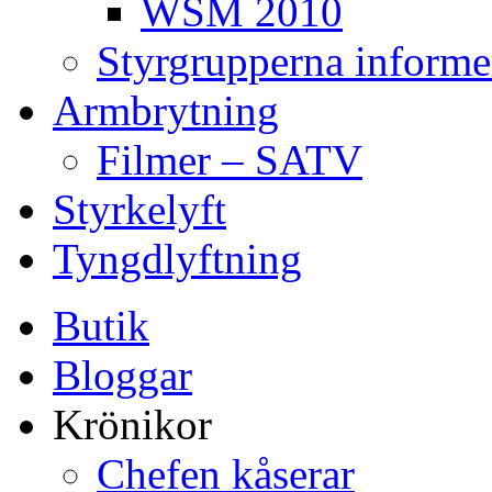
WSM 2010
Styrgrupperna informe
Armbrytning
Filmer – SATV
Styrkelyft
Tyngdlyftning
Butik
Bloggar
Krönikor
Chefen kåserar