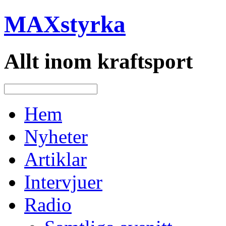
MAXstyrka
Allt inom kraftsport
Hem
Nyheter
Artiklar
Intervjuer
Radio