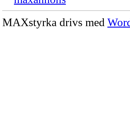
MAXstyrka drivs med
Word