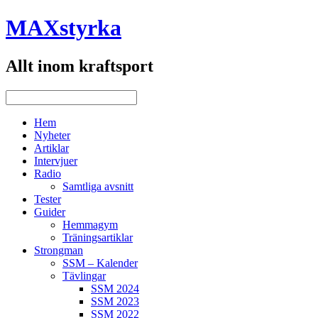
MAXstyrka
Allt inom kraftsport
Hem
Nyheter
Artiklar
Intervjuer
Radio
Samtliga avsnitt
Tester
Guider
Hemmagym
Träningsartiklar
Strongman
SSM – Kalender
Tävlingar
SSM 2024
SSM 2023
SSM 2022