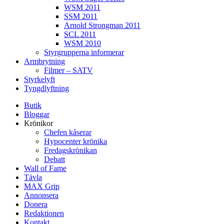
WSM 2011
SSM 2011
Arnold Strongman 2011
SCL 2011
WSM 2010
Styrgrupperna informerar
Armbrytning
Filmer – SATV
Styrkelyft
Tyngdlyftning
Butik
Bloggar
Krönikor
Chefen kåserar
Hypocenter krönika
Fredagskrönikan
Debatt
Wall of Fame
Tävla
MAX Grip
Annonsera
Donera
Redaktionen
Kontakt