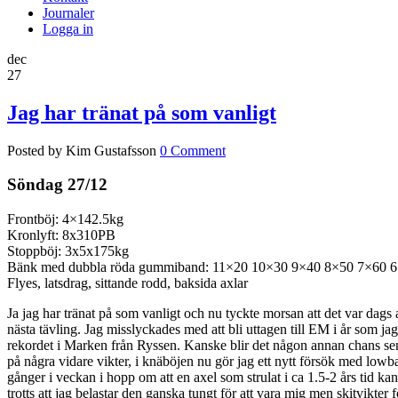
Journaler
Logga in
dec
27
Jag har tränat på som vanligt
Posted by Kim Gustafsson
0 Comment
Söndag 27/12
Frontböj: 4×142.5kg
Kronlyft: 8x310PB
Stoppböj: 3x5x175kg
Bänk med dubbla röda gummiband: 11×20 10×30 9×40 8×50 7×60 
Flyes, latsdrag, sittande rodd, baksida axlar
Ja jag har tränat på som vanligt och nu tyckte morsan att det var dags 
nästa tävling. Jag misslyckades med att bli uttagen till EM i år som jag
rekordet i Marken från Ryssen. Kanske blir det någon annan chans senare 
på några vidare vikter, i knäböjen nu gör jag ett nytt försök med lowba
gånger i veckan i hopp om att en axel som strulat i ca 1.5-2 års tid k
trotts att jag belastar den ganska tungt för att vara mig men skitvikte