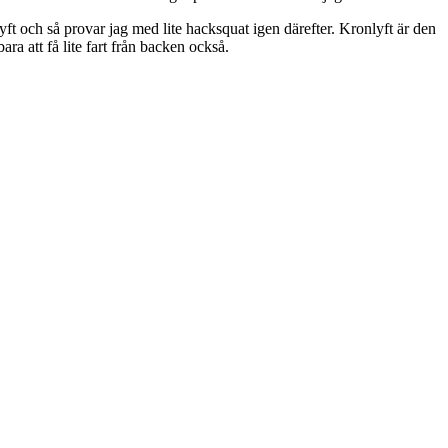
onlyft och så provar jag med lite hacksquat igen därefter. Kronlyft är den
ra att få lite fart från backen också.