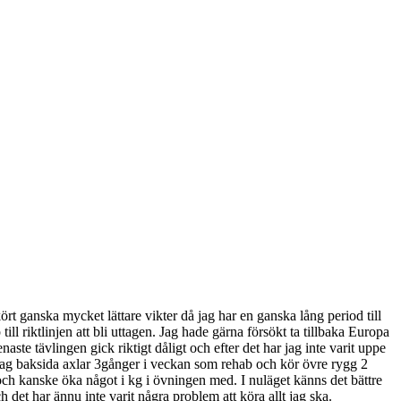
ört ganska mycket lättare vikter då jag har en ganska lång period till
ll riktlinjen att bli uttagen. Jag hade gärna försökt ta tillbaka Europa
ste tävlingen gick riktigt dåligt och efter det har jag inte varit uppe
ar jag baksida axlar 3gånger i veckan som rehab och kör övre rygg 2
 och kanske öka något i kg i övningen med. I nuläget känns det bättre
 det har ännu inte varit några problem att köra allt jag ska.