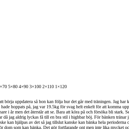
6×70 5×80 4×90 3×100 2×110 1×120
att börja uppdatera så hon kan följa hur det går med träningen. Jag har k
 hade hoppats på, jag var 19.5kg för svag helt enkelt för att komma upp ti
i år men det återstår att se. Bara att köra på och försöka bli stark. Sena
r då jag aldrig lyckas få till en bra stil i highbar böj. För bänken trän
anske kan hjälpas av det så jag tillslut kanske kan bänka hela perioderna
r för dom som kan bänka. Det gör fortfarande ont men inte lika mycket och