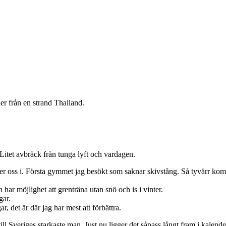
r från en strand Thailand.
 Litet avbräck från tunga lyft och vardagen.
er oss i. Första gymmet jag besökt som saknar skivstång. Så tyvärr kommer
 har möjlighet att grenträna utan snö och is i vinter.
gar.
, det är där jag har mest att förbättra.
l Sveriges starkaste man. Just nu ligger det såpass långt fram i kalende