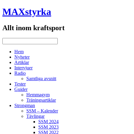
MAXstyrka
Allt inom kraftsport
Hem
Nyheter
Artiklar
Intervjuer
Radio
Samtliga avsnitt
Tester
Guider
Hemmagym
Träningsartiklar
Strongman
SSM – Kalender
Tävlingar
SSM 2024
SSM 2023
SSM 2022