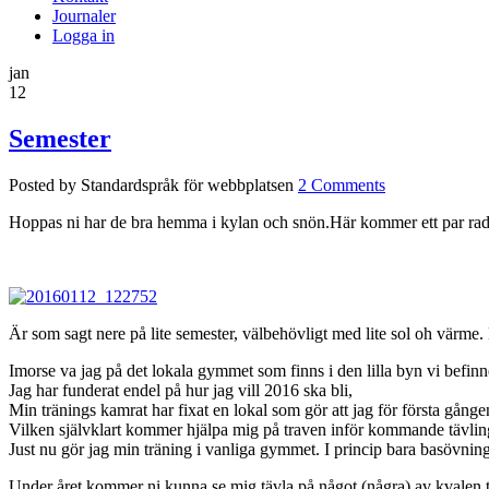
Journaler
Logga in
jan
12
Semester
Posted by Standardspråk för webbplatsen
2 Comments
Hoppas ni har de bra hemma i kylan och snön.Här kommer ett par rade
Är som sagt nere på lite semester, välbehövligt med lite sol oh värme.
Imorse va jag på det lokala gymmet som finns i den lilla byn vi befinn
Jag har funderat endel på hur jag vill 2016 ska bli,
Min tränings kamrat har fixat en lokal som gör att jag för första gången
Vilken självklart kommer hjälpa mig på traven inför kommande tävlin
Just nu gör jag min träning i vanliga gymmet. I princip bara basövningar
Under året kommer ni kunna se mig tävla på något (några) av kvalen til