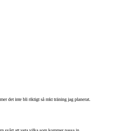
 det inte bli riktigt så mkt träning jag planerat.
rn svårt att veta vilka som kommer passa in.