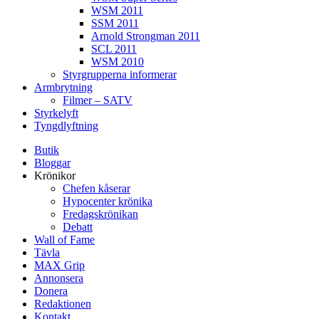
WSM 2011
SSM 2011
Arnold Strongman 2011
SCL 2011
WSM 2010
Styrgrupperna informerar
Armbrytning
Filmer – SATV
Styrkelyft
Tyngdlyftning
Butik
Bloggar
Krönikor
Chefen kåserar
Hypocenter krönika
Fredagskrönikan
Debatt
Wall of Fame
Tävla
MAX Grip
Annonsera
Donera
Redaktionen
Kontakt