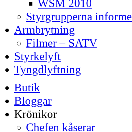
WSM 2010
Styrgrupperna informe
Armbrytning
Filmer – SATV
Styrkelyft
Tyngdlyftning
Butik
Bloggar
Krönikor
Chefen kåserar