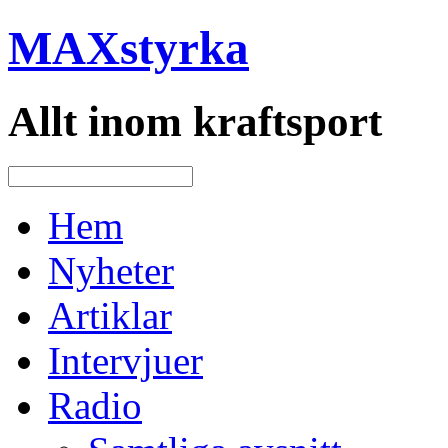
MAXstyrka
Allt inom kraftsport
Hem
Nyheter
Artiklar
Intervjuer
Radio