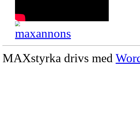
MAXstyrka drivs med
Word