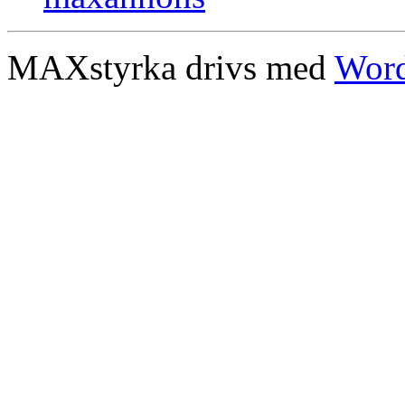
MAXstyrka drivs med
Word