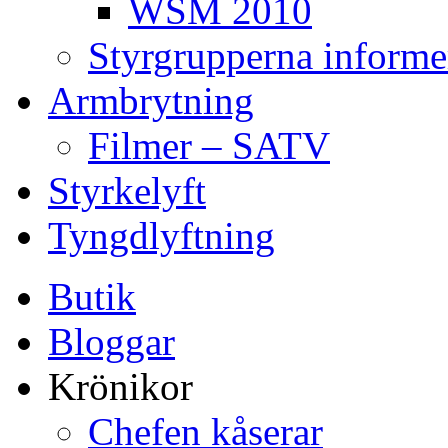
WSM 2010
Styrgrupperna informe
Armbrytning
Filmer – SATV
Styrkelyft
Tyngdlyftning
Butik
Bloggar
Krönikor
Chefen kåserar