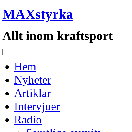
MAXstyrka
Allt inom kraftsport
Hem
Nyheter
Artiklar
Intervjuer
Radio