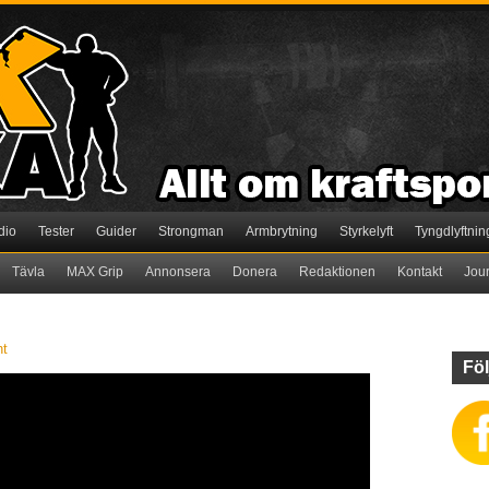
dio
Tester
Guider
Strongman
Armbrytning
Styrkelyft
Tyngdlyftnin
Tävla
MAX Grip
Annonsera
Donera
Redaktionen
Kontakt
Jou
t
Föl