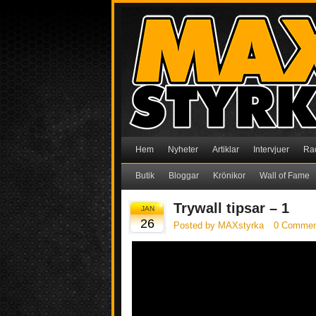
Hem
Nyheter
Artiklar
Intervjuer
Ra
Butik
Bloggar
Krönikor
Wall of Fame
Trywall tipsar – 1
JAN
26
Posted by MAXstyrka
0 Commen