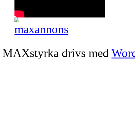
MAXstyrka drivs med
Word