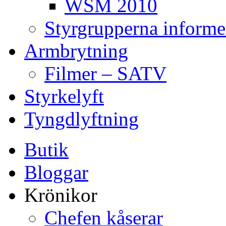
WSM 2010
Styrgrupperna informe
Armbrytning
Filmer – SATV
Styrkelyft
Tyngdlyftning
Butik
Bloggar
Krönikor
Chefen kåserar