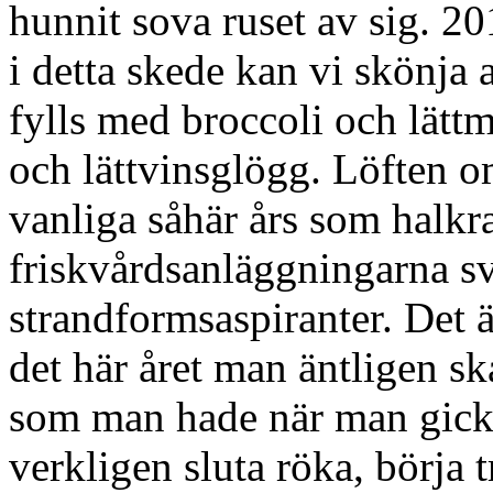
hunnit sova ruset av sig. 2
i detta skede kan vi skönja 
fylls med broccoli och lättm
och lättvinsglögg. Löften om
vanliga såhär års som halkr
friskvårdsanläggningarna 
strandformsaspiranter. Det är
det här året man äntligen s
som man hade när man gick i
verkligen sluta röka, börja tr