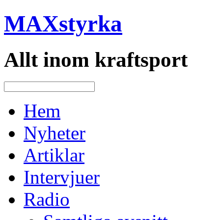
MAXstyrka
Allt inom kraftsport
Hem
Nyheter
Artiklar
Intervjuer
Radio