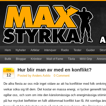
Hem
Nyheter
Artiklar
Intervjuer
Radio
Tester
Guider
Stro
Butik
Bloggar
Krönikor
Wall of Fame
Tävla
MAX Grip
Annon
Hur blir man av med en konflikt?
FEB
12
Posted by Anders Axklo
0 Comment
De allra flesta av oss mår inget vidare av att ha konflikter med folk omkrin
verkar söka sig till dem. Det kostar en massa energi, vi tycker generellt bät
ogillar oss, och som om inte den känslomässiga och energimässiga störnin
på hur mycket bieffekter en fullt utblommad konflikt kan få. Att somliga ändå 