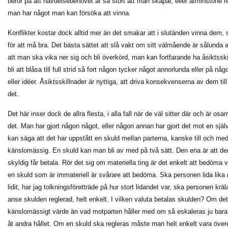
beror på att hävdelsebehovet är så stort att man skapar, eller åtminstone rej
man har något man kan försöka att vinna.
Konflikter kostar dock alltid mer än det smakar att i slutänden vinna dem, 
för att må bra. Det bästa sättet att slå vakt om sitt välmående är sålunda at
att man ska vika ner sig och bli överkörd, man kan fortfarande ha åsiktsski
bli att blåsa till full strid så fort någon tycker något annorlunda eller på n
eller idéer. Åsiktsskillnader är nyttiga, att driva konsekvenserna av dem till k
det.
Det här inser dock de allra flesta, i alla fall när de väl sitter där och är 
det. Man har gjort någon något, eller någon annan har gjort det mot en själv,
kan säga att det har uppstått en skuld mellan parterna, kanske till och med 
känslomässig. En skuld kan man bli av med på två sätt. Den ena är att den
skyldig får betala. Rör det sig om materiella ting är det enkelt att bedöma
en skuld som är immateriell är svårare att bedöma. Ska personen lida lika 
lidit, har jag tolkningsföretträde på hur stort lidandet var, ska personen krä
anse skulden reglerad, helt enkelt. I vilken valuta betalas skulden? Om det 
känslomässigt värde än vad motparten håller med om så eskaleras ju bara 
åt andra hållet. Om en skuld ska regleras måste man helt enkelt vara över