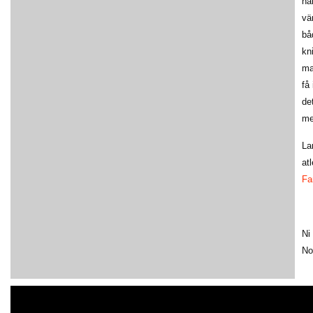
ha
vä
bå
kn
ma
få
de
me
La
at
F
Ni
No