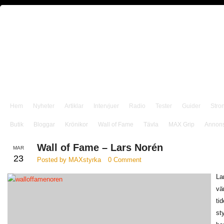
Hem
Nyheter
Artiklar
Intervjuer
Radio
Tester
Guider
Stro
Butik
Bloggar
Krönikor
Wall of Fame
Tävla
MAX Grip
Annon
Wall of Fame – Lars Norén
MAR
23
Posted by MAXstyrka
0 Comment
La
vä
ti
st