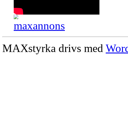
MAXstyrka drivs med
Word