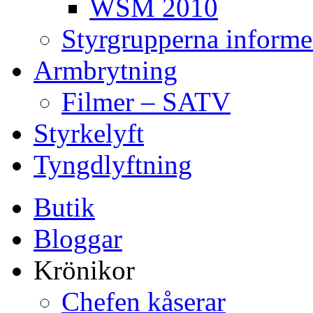
WSM 2010
Styrgrupperna informe
Armbrytning
Filmer – SATV
Styrkelyft
Tyngdlyftning
Butik
Bloggar
Krönikor
Chefen kåserar