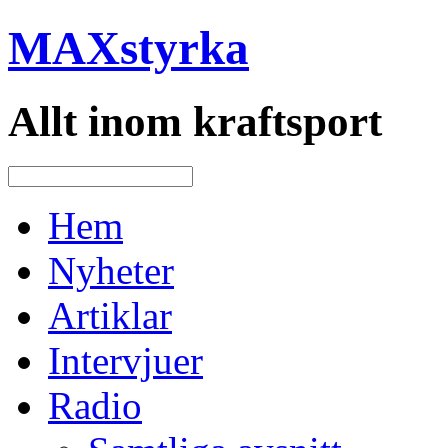
MAXstyrka
Allt inom kraftsport
Hem
Nyheter
Artiklar
Intervjuer
Radio