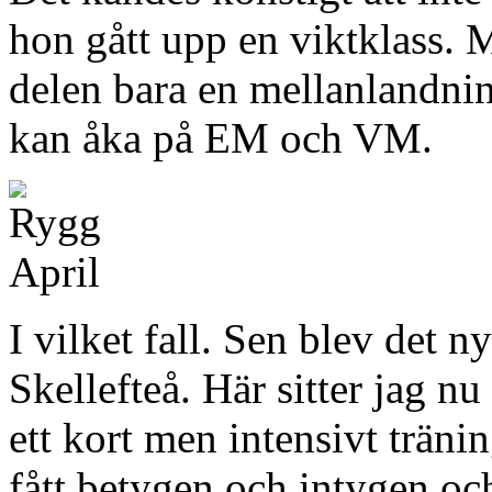
hon gått upp en viktklass. M
delen bara en mellanlandning
kan åka på EM och VM.
I vilket fall. Sen blev det n
Skellefteå. Här sitter jag nu
ett kort men intensivt trän
fått betygen och intygen oc