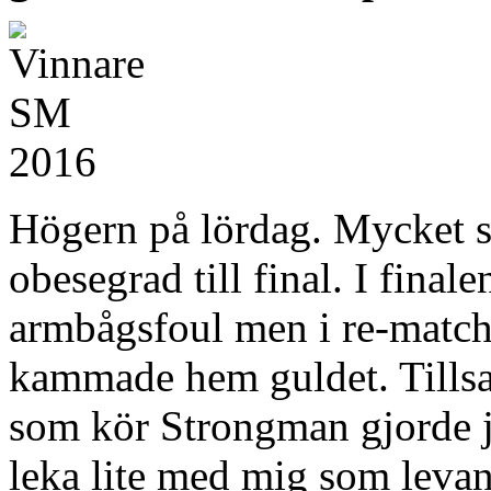
Högern på lördag. Mycket sä
obesegrad till final. I fina
armbågsfoul men i re-match
kammade hem guldet. Tills
som kör Strongman gjorde j
leka lite med mig som levand