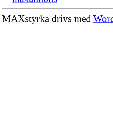
MAXstyrka drivs med
Word