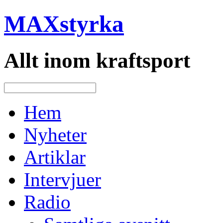
MAXstyrka
Allt inom kraftsport
Hem
Nyheter
Artiklar
Intervjuer
Radio