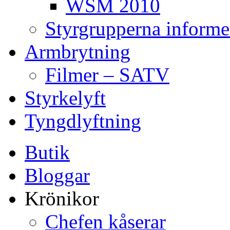
WSM 2010
Styrgrupperna informe
Armbrytning
Filmer – SATV
Styrkelyft
Tyngdlyftning
Butik
Bloggar
Krönikor
Chefen kåserar