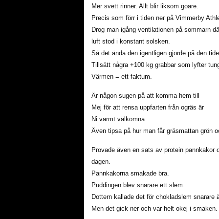
Mer svett rinner. Allt blir liksom goare.
Precis som förr i tiden ner på Vimmerby Athl
Drog man igång ventilationen på sommarn d
luft stod i konstant solsken.
Så det ända den igentligen gjorde på den tiden 
Tillsätt några +100 kg grabbar som lyfter tung
Värmen = ett faktum.
Är någon sugen på att komma hem till
Mej för att rensa uppfarten från ogräs är
Ni varmt välkomna.
Även tipsa på hur man får gräsmattan grön oc
Provade även en sats av protein pannkakor 
dagen.
Pannkakorna smakade bra.
Puddingen blev snarare ett slem.
Dottern kallade det för chokladslem snarare 
Men det gick ner och var helt okej i smaken.