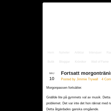
Hem
Nyheter
Artiklar
Intervjuer
Ra
Butik
Bloggar
Krönikor
Wall of Fame
Fortsatt morgonträni
MAJ
10
Posted by Jimmie Trywall
4 Com
Morgonpassen fortsätter.
Gnällde lite på gymmets val av musik. Detta 
problemet. Det var inte det hon räknat med n
Detta åtgärdades ganska omgående.