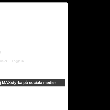
g
rnaler
Logga in
j MAXstyrka på sociala medier