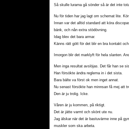
Så skulle lurarna gå sönder så är det inte tot
Nu för tiden har jag lagt om schemat lite. K
Innan var det alltid standard att köra disc
bänk, och nån extra stödövning.
Idag blev det bara armar.
Känns rätt gött för det blir en bra kontakt o
Imorgon blir det marklyft för hela slanten. 
Men inga resultat avslöjas. Det får han se sist
Han försökte ändra reglerna in i det sista.
Bara bälte va först ok men inget annat.
Nu senast försökte han minnsan få mej att tro
Den är ju trolig. Icke.
Våren är ju kommen, på riktigt.
Det är jätte varmt och skönt ute nu.
Jag älskar när det är bastuvärme inne på gym
muskler som ska arbeta.