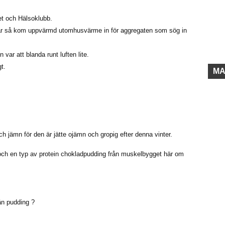
et och Hälsoklubb.
är så kom uppvärmd utomhusvärme in för aggregaten som sög in
var att blanda runt luften lite.
t.
MA
h jämn för den är jätte ojämn och gropig efter denna vinter.
och en typ av protein chokladpudding från muskelbygget här om
än pudding ?