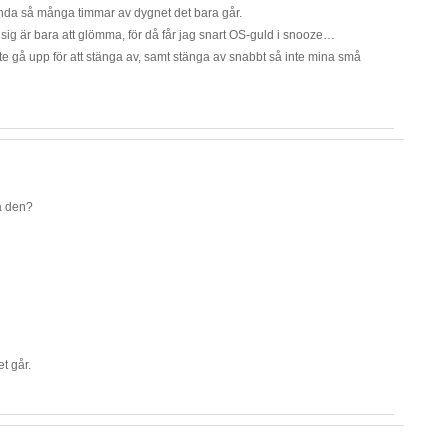
vända så många timmar av dygnet det bara går.
sig är bara att glömma, för då får jag snart OS-guld i snooze…
ste gå upp för att stänga av, samt stänga av snabbt så inte mina små
å den?
et går.