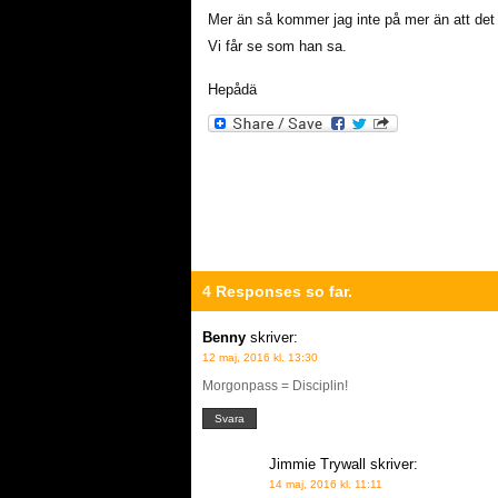
Mer än så kommer jag inte på mer än att det k
Vi får se som han sa.
Hepådä
4 Responses so far.
Benny
skriver:
12 maj, 2016 kl. 13:30
Morgonpass = Disciplin!
Svara
Jimmie Trywall
skriver:
14 maj, 2016 kl. 11:11