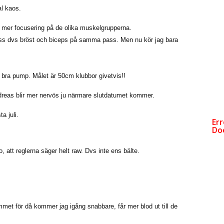
al kaos.
ör mer focusering på de olika muskelgrupperna.
opass dvs bröst och biceps på samma pass. Men nu kör jag bara
ch bra pump. Målet är 50cm klubbor givetvis!!
Andreas blir mer nervös ju närmare slutdatumet kommer.
a juli.
, att reglerna säger helt raw. Dvs inte ens bälte.
met för då kommer jag igång snabbare, får mer blod ut till de