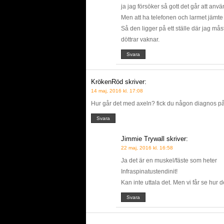
ja jag försöker så gott det går att an
Men att ha telefonen och larmet jämte 
Så den ligger på ett ställe där jag må
döttrar vaknar.
Svara
KrökenRöd
skriver:
14 maj, 2016 kl. 17:08
Hur går det med axeln? fick du någon diagnos p
Svara
Jimmie Trywall
skriver:
22 maj, 2016 kl. 16:58
Ja det är en muskel/fäste som heter
Infraspinatustendinit!
Kan inte uttala det. Men vi får se hur d
Svara