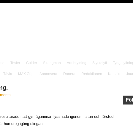
dio
Tester
Guider
Strongman
Armbrytning
Styrkelyft
Tyngdlyftnin
Tävla
MAX Grip
Annonsera
Donera
Redaktionen
Kontakt
Jou
ng.
ments
Föl
resulterade i att gymägarinnan lyssnade igenom listan och förstod
är hon drog igång slingan.