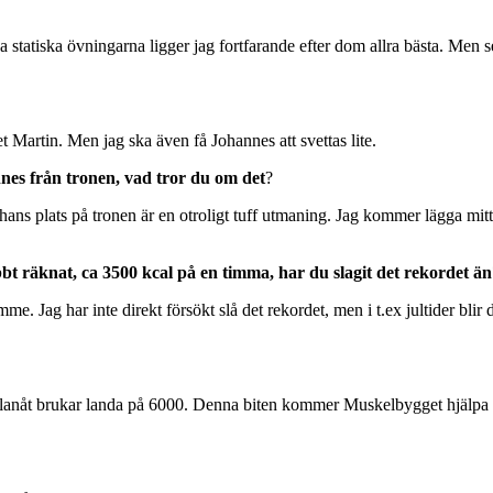
ga statiska övningarna ligger jag fortfarande efter dom allra bästa. Men 
ret Martin. Men jag ska även få Johannes att svettas lite.
nnes från tronen, vad tror du om det
?
hans plats på tronen är en otroligt tuff utmaning. Jag kommer lägga mitt 
abbt räknat, ca 3500 kcal på en timma, har du slagit det rekordet ä
me. Jag har inte direkt försökt slå det rekordet, men i t.ex jultider bli
g emellanåt brukar landa på 6000. Denna biten kommer Muskelbygget hjäl