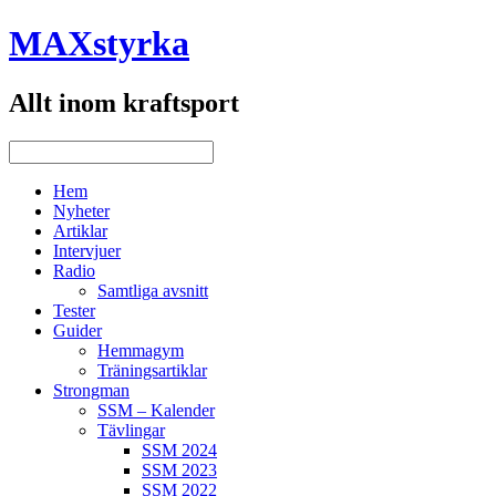
MAXstyrka
Allt inom kraftsport
Hem
Nyheter
Artiklar
Intervjuer
Radio
Samtliga avsnitt
Tester
Guider
Hemmagym
Träningsartiklar
Strongman
SSM – Kalender
Tävlingar
SSM 2024
SSM 2023
SSM 2022