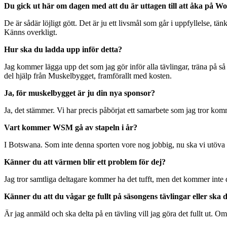
Du gick ut här om dagen med att du är uttagen till att åka på Wo
De är sådär löjligt gött. Det är ju ett livsmål som går i uppfyllelse, t
Känns overkligt.
Hur ska du ladda upp inför detta?
Jag kommer lägga upp det som jag gör inför alla tävlingar, träna på så
del hjälp från Muskelbygget, framförallt med kosten.
Ja, för muskelbygget är ju din nya sponsor?
Ja, det stämmer. Vi har precis påbörjat ett samarbete som jag tror ko
Vart kommer WSM gå av stapeln i år?
I Botswana. Som inte denna sporten vore nog jobbig, nu ska vi utöva d
Känner du att värmen blir ett problem för dej?
Jag tror samtliga deltagare kommer ha det tufft, men det kommer int
Känner du att du vågar ge fullt på säsongens tävlingar eller ska d
Är jag anmäld och ska delta på en tävling vill jag göra det fullt ut. Om