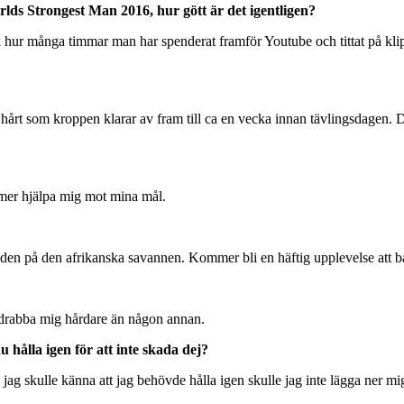
rlds Strongest Man 2016, hur gött är det igentligen?
änk hur många timmar man har spenderat framför Youtube och tittat på klipp
 hårt som kroppen klarar av fram till ca en vecka innan tävlingsdagen. 
mmer hjälpa mig mot mina mål.
en på den afrikanska savannen. Kommer bli en häftig upplevelse att bar
e drabba mig hårdare än någon annan.
u hålla igen för att inte skada dej?
 jag skulle känna att jag behövde hålla igen skulle jag inte lägga ner mi