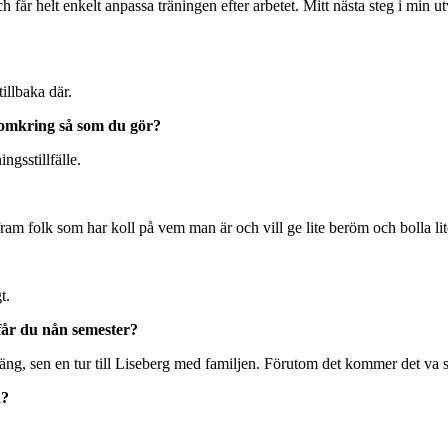
h får helt enkelt anpassa träningen efter arbetet. Mitt nästa steg i min u
illbaka där.
 omkring så som du gör?
ngsstillfälle.
fram folk som har koll på vem man är och vill ge lite beröm och bolla lit
t.
får du nån semester?
bhäng, sen en tur till Liseberg med familjen. Förutom det kommer det va
d?