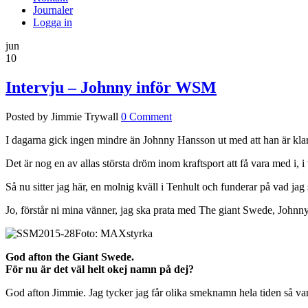
Journaler
Logga in
jun
10
Intervju – Johnny inför WSM
Posted by Jimmie Trywall
0 Comment
I dagarna gick ingen mindre än Johnny Hansson ut med att han är klar 
Det är nog en av allas största dröm inom kraftsport att få vara med i, i
Så nu sitter jag här, en molnig kväll i Tenhult och funderar på vad jag
Jo, förstår ni mina vänner, jag ska prata med The giant Swede, John
Foto: MAXstyrka
God afton the Giant Swede.
För nu är det väl helt okej namn på dej?
God afton Jimmie. Jag tycker jag får olika smeknamn hela tiden så var