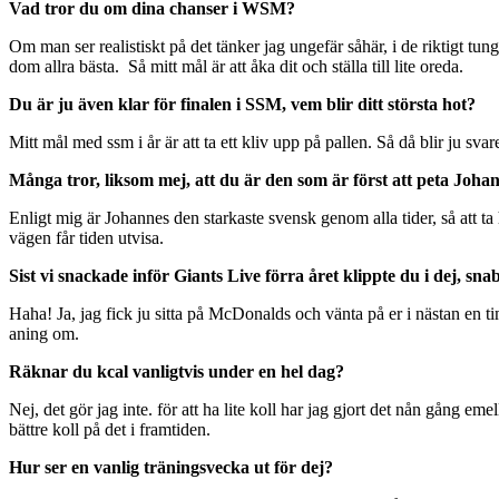
Vad tror du om dina chanser i WSM?
Om man ser realistiskt på det tänker jag ungefär såhär, i de riktigt tun
dom allra bästa. Så mitt mål är att åka dit och ställa till lite oreda.
Du är ju även klar för finalen i SSM, vem blir ditt största hot?
Mitt mål med ssm i år är att ta ett kliv upp på pallen. Så då blir ju sva
Många tror, liksom mej, att du är den som är först att peta Joha
Enligt mig är Johannes den starkaste svensk genom alla tider, så att ta 
vägen får tiden utvisa.
Sist vi snackade inför Giants Live förra året klippte du i dej, sn
Haha! Ja, jag fick ju sitta på McDonalds och vänta på er i nästan en tim
aning om.
Räknar du kcal vanligtvis under en hel dag?
Nej, det gör jag inte. för att ha lite koll har jag gjort det nån gån
bättre koll på det i framtiden.
Hur ser en vanlig träningsvecka ut för dej?