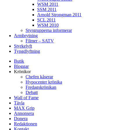
WSM 2011
SSM 2011
Arnold Strongman 2011
SCL 2011
WSM 2010
Styrgrupperna informerar
Armbrytning
Filmer – SATV
Styrkelyft
Tyngdlyftning
Butik
Bloggar
Krönikor
Chefen kåserar
Hypocenter krönika
Fredagskrönikan
Debatt
Wall of Fame
Tävla
MAX Grip
Annonsera
Donera
Redaktionen
Kontakt