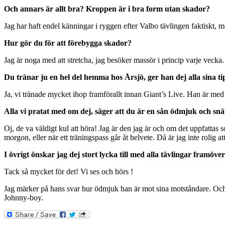
Och annars är allt bra? Kroppen är i bra form utan skador?
Jag har haft endel känningar i ryggen efter Valbo tävlingen faktiskt,
Hur gör du för att förebygga skador?
Jag är noga med att stretcha, jag besöker massör i princip varje vecka.
Du tränar ju en hel del hemma hos Årsjö, ger han dej alla sina tips
Ja, vi tränade mycket ihop framförallt innan Giant’s Live. Han är med o
Alla vi pratat med om dej, säger att du är en sån ödmjuk och snäl
Oj, de va väldigt kul att höra! Jag är den jag är och om det uppfattas
morgon, eller när ett träningspass går åt helvete. Då är jag inte rolig a
I övrigt önskar jag dej stort lycka till med alla tävlingar framöv
Tack så mycket för det! Vi ses och hörs !
Jag märker på hans svar hur ödmjuk han är mot sina motståndare. Och de
Johnny-boy.