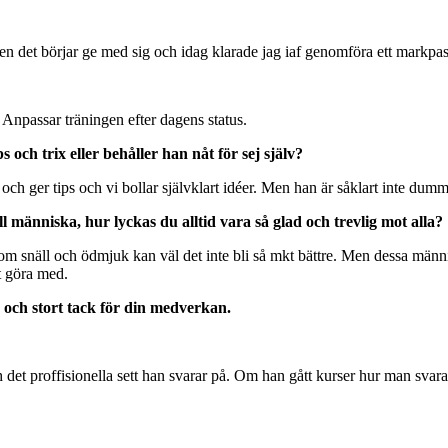
 men det börjar ge med sig och idag klarade jag iaf genomföra ett markpa
 Anpassar träningen efter dagens status.
 och trix eller behåller han nåt för sej själv?
ch ger tips och vi bollar självklart idéer. Men han är såklart inte dummar
l människa, hur lyckas du alltid vara så glad och trevlig mot alla?
 som snäll och ödmjuk kan väl det inte bli så mkt bättre. Men dessa männi
tt göra med.
er och stort tack för din medverkan.
t proffisionella sett han svarar på. Om han gått kurser hur man svarar p