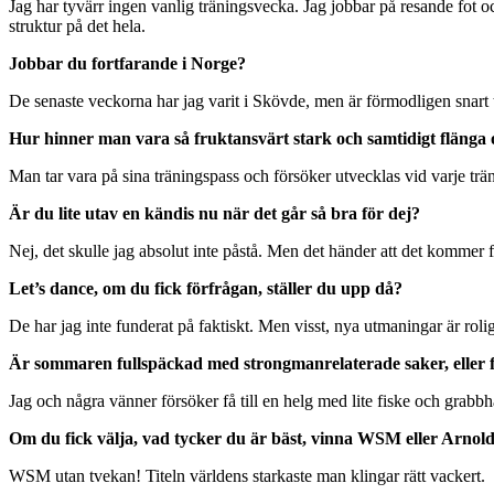
Jag har tyvärr ingen vanlig träningsvecka. Jag jobbar på resande fot oc
struktur på det hela.
Jobbar du fortfarande i Norge?
De senaste veckorna har jag varit i Skövde, men är förmodligen snart t
Hur hinner man vara så fruktansvärt stark och samtidigt flänga
Man tar vara på sina träningspass och försöker utvecklas vid varje träni
Är du lite utav en kändis nu när det går så bra för dej?
Nej, det skulle jag absolut inte påstå. Men det händer att det kommer 
Let’s dance, om du fick förfrågan, ställer du upp då?
De har jag inte funderat på faktiskt. Men visst, nya utmaningar är rolig
Är sommaren fullspäckad med strongmanrelaterade saker, eller 
Jag och några vänner försöker få till en helg med lite fiske och grab
Om du fick välja, vad tycker du är bäst, vinna WSM eller Arnol
WSM utan tvekan! Titeln världens starkaste man klingar rätt vackert.