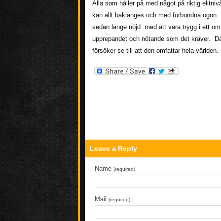
Alla som håller på med något på riktig elitni
kan allt baklänges och med förbundna ögon. D
sedan länge nöjd med att vara trygg i ett områd
upprepandet och nötande som det kräver. Där
försöker se till att den omfattar hela världen.
Leave a Reply
Name
(required)
Mail
(required)