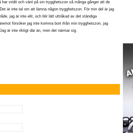
vå har vridit och vänt på sin trygghetszon så många gånger att de
et är inte tal om att lämna någon trygghetszon. För min del är jag
e, jag är inte elit, och blir lätt uttråkad av det ständiga
emot försöker jag inte komma bort ifrån min trygghetszon, jag
 Jag är inte riktigt där än, men det närmar sig.