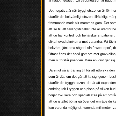
är något negativt. En trygghetszon är något
Det negativa är när trygghetszonen är för lite
utanför din bekvämlighetszon tillräckligt må
främmande mark blir mammas gata. Det som för
att se till att tävlingstillfället inte är utan
att du har kontroll och behärskar situationen. 
olika huvudteknikerna mot varandra. På tävlin
bekväm, jänkarna säger i sin ”sweet spot”, de
Oftast finns det ändå gott om mer grovkalibrig
men ni förstår poängen. Bara en idiot ger sig
Däremot så är träning till för att utforska de
som är där, om det går att ta sig igenom busk
utanför din trygghetszon, det är att expander
omkring rak i ryggen och pissa på vilken busk
börjar fokusera och specialsatsa på ett områd
att du istället börjar gå över det område du k
kan varenda möjlighet, varenda millimeter, v