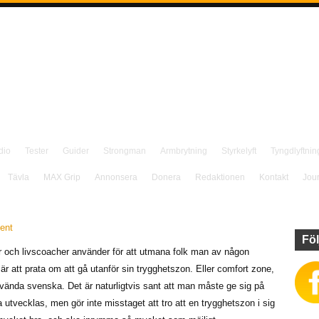
dio
Tester
Guider
Strongman
Armbrytning
Styrkelyft
Tyngdlyftnin
Tävla
MAX Grip
Annonsera
Donera
Redaktionen
Kontakt
Jou
ent
Föl
r och livscoacher använder för att utmana folk man av någon
är att prata om att gå utanför sin trygghetszon. Eller comfort zone,
nvända svenska. Det är naturligtvis sant att man måste ge sig på
utvecklas, men gör inte misstaget att tro att en trygghetszon i sig