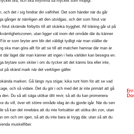
 mycket bra, och ska inrymma så mycket som möjligt.
n, och det i sig hindrar din valfrihet. Det som händer när du går
nga gånger är nämligen att den utvidgas, och det som förut var
ut skrämde förbytts till att skänka trygghet. All träning går ut på
för bekvämlighetszonen, utan ligger väl inom det område där du känner
För er som bryter arm blir det väldigt tydligt när man ställer de
g ska man göra allt för att se till att matchen hamnar där man är
t där läget där man känner att ingen i hela världen kan besegra en.
a brytare som skiter i om du tycker att det känns bra eller inte,
 ut på okänd mark när det verkligen gäller.
n okända marken. Gå längs nya stigar, kika runt hörn för att se vad
age, och så vidare. Det du gör i och med det är inte primärt att gå
a den. Du så att säga utökar ditt revir, så att du kan promenera
e du vill, över ett större område idag än du gjorde igår. När du sen
e så kan det innebära att du inte fortsätter att utöka din zon, utan
an om och om igen, så att du inte bara är trygg där, utan så att du
arenda muskelfiber.