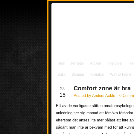
Hem
Nyheter
Artiklar
Intervjuer
Ra
Butik
Bloggar
Krönikor
Wall of Fame
Comfort zone är bra
JUL
15
Posted by Anders Axklo
0 Comm
Ett av de vanligaste sätten amatörpsykologe
anledning ser sig manad att försöka förändra 
eftersom det anses lite mer påläst att inte a
sådant man inte är bekväm med för att kunna 