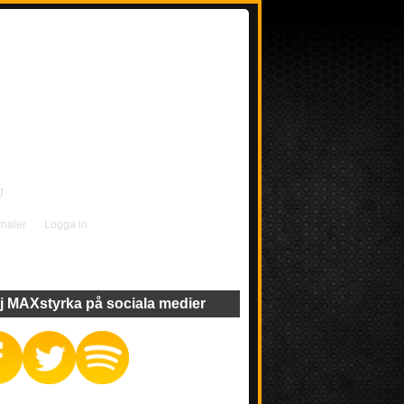
g
rnaler
Logga in
j MAXstyrka på sociala medier