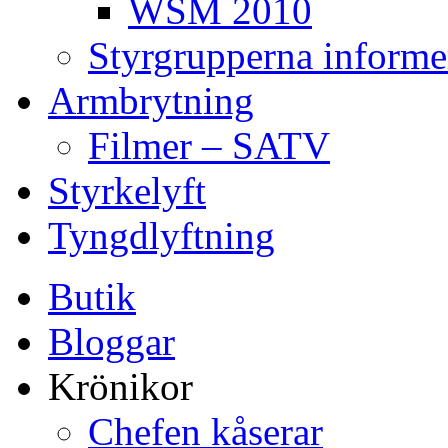
WSM 2010
Styrgrupperna informe
Armbrytning
Filmer – SATV
Styrkelyft
Tyngdlyftning
Butik
Bloggar
Krönikor
Chefen kåserar