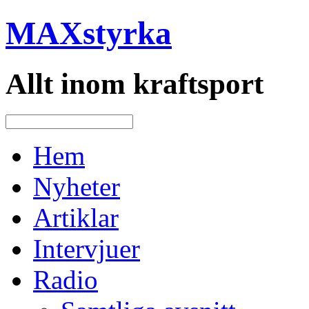
MAXstyrka
Allt inom kraftsport
Hem
Nyheter
Artiklar
Intervjuer
Radio