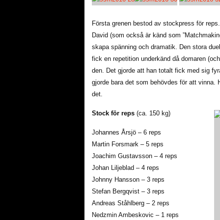
Första grenen bestod av stockpress för reps. 
David (som också är känd som ”Matchmaking-
skapa spänning och dramatik. Den stora due
fick en repetition underkänd då domaren (oc
den. Det gjorde att han totalt fick med sig fy
gjorde bara det som behövdes för att vinna. 
det.
Stock för reps
(ca. 150 kg)
Johannes Årsjö – 6 reps
Martin Forsmark – 5 reps
Joachim Gustavsson – 4 reps
Johan Liljeblad – 4 reps
Johnny Hansson – 3 reps
Stefan Bergqvist – 3 reps
Andreas Ståhlberg – 2 reps
Nedzmin Ambeskovic – 1 reps