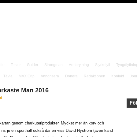
dio
Tester
Guider
Strongman
Armbrytning
Styrkelyft
Tyngdlyftnin
Tävla
MAX Grip
Annonsera
Donera
Redaktionen
Kontakt
Jou
tarkaste Man 2016
t
Föl
 kartan genom charkuteriprodukter. Mycket mer än korv och
t finns ju en sporthall också där en viss David Nyström (även känd