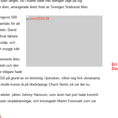
själv längre, så i stället hade han återigen tagit på sig
åren, arrangerade årets final av Sveriges Starkaste Man.
ningsvis 500
mlats för att
teln. David
ixat läktare
lssläp, och
t snyggt sätt.
 senaste åren,
iteln och den
r tidigare hade
16 på grund av en bristning i ljumsken, vilket nog fick utmanarna
e skulle kunna rå på Norrköpings Chuck Norris så var det nu.
 atleter: jätten Johnny Hansson, som även han just hade kommit
utan skadekänningar, och konstapeln Martin Forsmark som var