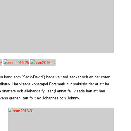
ven känd som ”Säck-David”) hade valt två säckar och en natursten
llstuv. Här visade konstapel Forsmark hur praktiskt det är att ha
 snattare och allehanda fyllisar (i annat fall visade han att han
vann grenen, tätt följt av Johannes och Johnny.