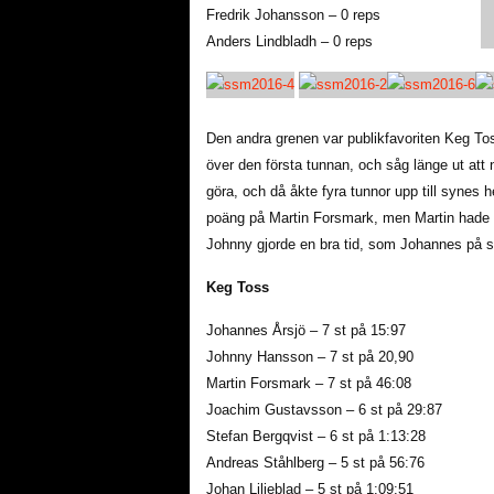
Fredrik Johansson – 0 reps
Anders Lindbladh – 0 reps
Den andra grenen var publikfavoriten Keg T
över den första tunnan, och såg länge ut att 
göra, och då åkte fyra tunnor upp till synes 
poäng på Martin Forsmark, men Martin hade u
Johnny gjorde en bra tid, som Johannes på 
Keg Toss
Johannes Årsjö – 7 st på 15:97
Johnny Hansson – 7 st på 20,90
Martin Forsmark – 7 st på 46:08
Joachim Gustavsson – 6 st på 29:87
Stefan Bergqvist – 6 st på 1:13:28
Andreas Ståhlberg – 5 st på 56:76
Johan Liljeblad – 5 st på 1:09:51