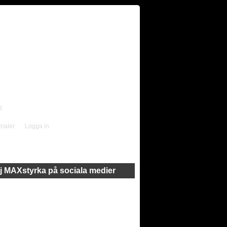
g
rnaler
Logga in
j MAXstyrka på sociala medier