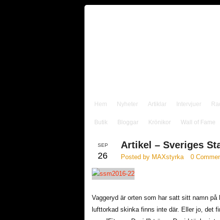
Hem
Nyheter
Artiklar
Intervjuer
Ra
Butik
Bloggar
Krönikor
Wall of Fame
Artikel – Sveriges S
SEP
26
Posted by MAXstyrka
0 Commen
Vaggeryd är orten som har satt sitt namn på
lufttorkad skinka finns inte där. Eller jo, de