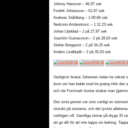
Johnny Hansson – 46,97 sek
Fredrik Johansson – 52,97 sek
Andreas Ståhlberg – 1:00:68 sek
Nedzmin Ambeskovic – 1:11:23 sek
Johan Liljeblad – 2 på 27,97 sek
Joachim Gustavsson – 2 på 28,63 sek
Stefan Bergqvist – 2 på 34,25 sek
Anders Lindbladh – 2 på 35,03 sek
Vanligtvis brukar Johannes redan ha säkrat s
även om han ledde med tre poäng inför den s
och när Forsmark frustar skakar man (gamma
Den sista grenen var som vanligt en stenser
slutvikt på stenarna, och det tyckte atletern
verkligen vill. Samtliga stenar på dryga 33 
att ge allt för att inte tappa sin ledning. Ta