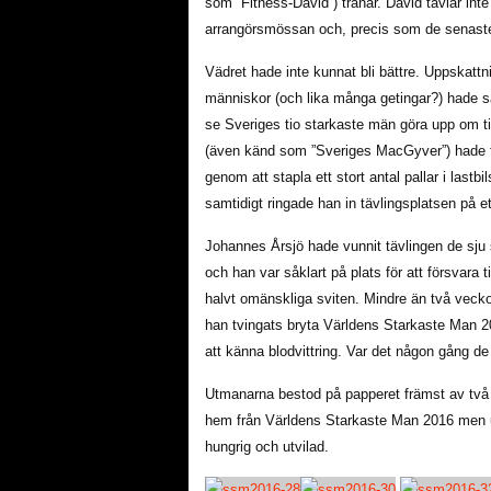
som ”Fitness-David”) tränar. David tävlar inte 
arrangörsmössan och, precis som de senaste 
Vädret hade inte kunnat bli bättre. Uppskatt
människor (och lika många getingar?) hade sa
se Sveriges tio starkaste män göra upp om ti
(även känd som ”Sveriges MacGyver”) hade f
genom att stapla ett stort antal pallar i lastbi
samtidigt ringade han in tävlingsplatsen på et
Johannes Årsjö hade vunnit tävlingen de sju
och han var såklart på plats för att försvara t
halvt omänskliga sviten. Mindre än två vecko
han tvingats bryta Världens Starkaste Man 20
att känna blodvittring. Var det någon gång d
Utmanarna bestod på papperet främst av två
hem från Världens Starkaste Man 2016 men 
hungrig och utvilad.