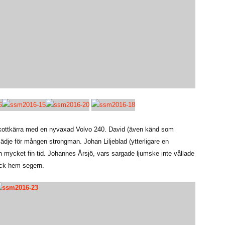
lskottkärra med en nyvaxad Volvo 240. David (även känd som
lädje för mången strongman. Johan Liljeblad (ytterligare en
n mycket fin tid. Johannes Årsjö, vars sargade ljumske inte vållade
ock hem segern.