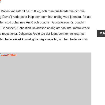
Vikten var satt till ca. 150 kg, och man duellerade två och två.
David”) hade parat ihop dem som han ansåg vara jämnbra, för att
llen stod Johannes Årsjö och Joachim Gustavsson för. Joachim
h TV-bonden) Sebastian Davidsson ansåg att han inte kontrollerade
MA
ra repetitioner. Johannes Årsjö tog det lugnt och kontrollerat, och
Han hade säkert kunnat göra några reps till, om han hade känt för