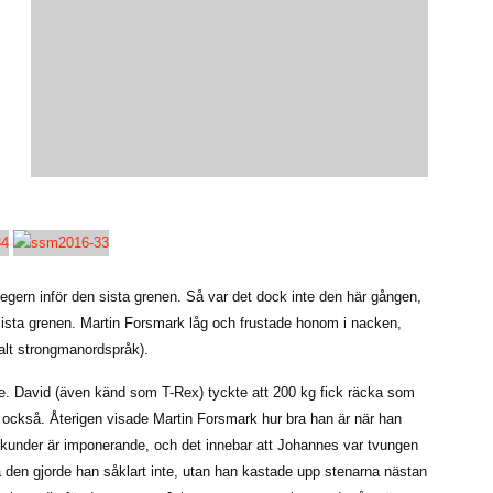
egern inför den sista grenen. Så var det dock inte den här gången,
ista grenen. Martin Forsmark låg och frustade honom i nacken,
lt strongmanordspråk).
ie. David (även känd som T-Rex) tyckte att 200 kg fick räcka som
a också. Återigen visade Martin Forsmark hur bra han är när han
sekunder är imponerande, och det innebar att Johannes var tvungen
ppa den gjorde han såklart inte, utan han kastade upp stenarna nästan