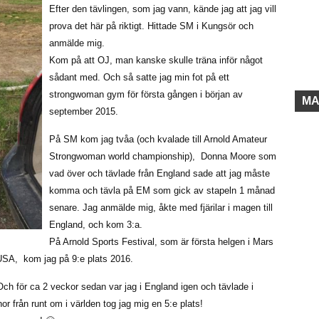
Efter den tävlingen, som jag vann, kände jag att jag vill
prova det här på riktigt. Hittade SM i Kungsör och
anmälde mig.
Kom på att OJ, man kanske skulle träna inför något
sådant med. Och så satte jag min fot på ett
strongwoman gym för första gången i början av
MA
september 2015.
På SM kom jag tvåa (och kvalade till Arnold Amateur
Strongwoman world championship), Donna Moore som
vad över och tävlade från England sade att jag måste
komma och tävla på EM som gick av stapeln 1 månad
senare. Jag anmälde mig, åkte med fjärilar i magen till
England, och kom 3:a.
På Arnold Sports Festival, som är första helgen i Mars
USA, kom jag på 9:e plats 2016.
 Och för ca 2 veckor sedan var jag i England igen och tävlade i
 från runt om i världen tog jag mig en 5:e plats!