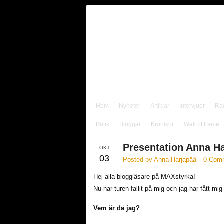
Hem
Nyheter
Artiklar
Intervjuer
Ra
Butik
Bloggar
Krönikor
Wall of Fame
Presentation Anna H
OKT
03
Posted by Anna Harjapää
0 Com
Hej alla bloggläsare på MAXstyrka!
Nu har turen fallit på mig och jag har fått m
Vem är då jag?