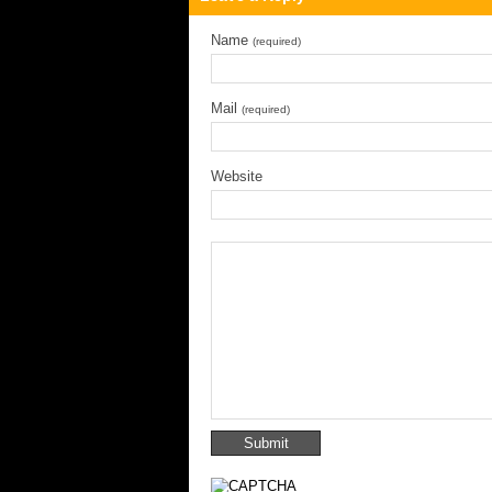
Name
(required)
Mail
(required)
Website