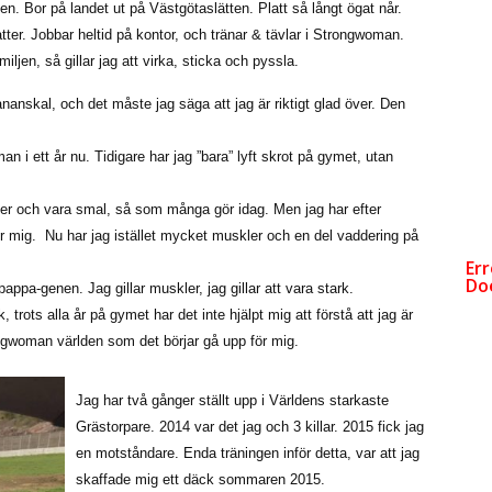
en. Bor på landet ut på Västgötaslätten. Platt så långt ögat når.
tter. Jobbar heltid på kontor, och tränar & tävlar i Strongwoman.
iljen, så gillar jag att virka, sticka och pyssla.
nanskal, och det måste jag säga att jag är riktigt glad över. Den
n i ett år nu. Tidigare har jag ”bara” lyft skrot på gymet, utan
ler och vara smal, så som många gör idag. Men jag har efter
ör mig. Nu har jag istället mycket muskler och en del vaddering på
ppa-genen. Jag gillar muskler, jag gillar att vara stark.
, trots alla år på gymet har det inte hjälpt mig att förstå att jag är
rongwoman världen som det börjar gå upp för mig.
Jag har två gånger ställt upp i Världens starkaste
Grästorpare. 2014 var det jag och 3 killar. 2015 fick jag
en motståndare. Enda träningen inför detta, var att jag
skaffade mig ett däck sommaren 2015.