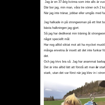
Jag är en 37-årig kvinna som inte alls är vux
Där bor jag, min man, våra tre söner och 2 ka
När jag inte tränar, jobbar eller umgås med fam
Jag halkade in på strongwoman på ett litet ba
bästa halkningen jag gjort.
Så jag har dedikerat min träning åt strongwoma
något speciellt mål.
Har nog alltid siktat mot att ha mycket musk
många envetna år insett att det inte funkar f
det.
Och jag trivs bra så. Jag har anammat barbapa
Det är inte alltid lätt att förstå att man
är
stark
stark, utan det var först när jag klev in i st