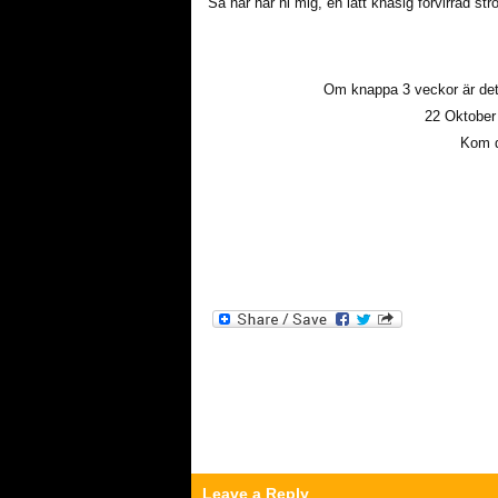
Så här har ni mig, en lätt knasig förvirrad s
Om knappa 3 veckor är det 
22 Oktober 
Kom d
Leave a Reply