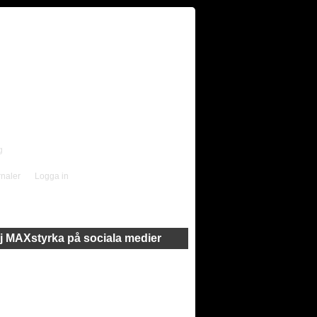
g
rnaler
Logga in
j MAXstyrka på sociala medier