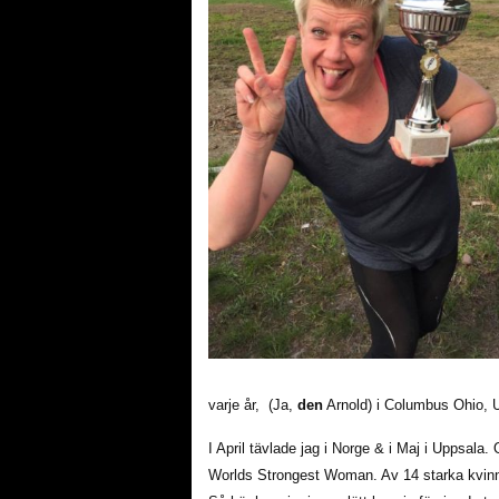
varje år, (Ja,
den
Arnold) i Columbus Ohio, 
I April tävlade jag i Norge & i Maj i Uppsala.
Worlds Strongest Woman. Av 14 starka kvinnor