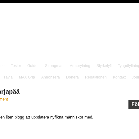
dio
Tester
Guider
Strongman
Armbrytning
Styrkelyft
Tyngdlyftnin
Tävla
MAX Grip
Annonsera
Donera
Redaktionen
Kontakt
Jou
arjapää
ment
Föl
ig en liten blogg att uppdatera nyfikna människor med.