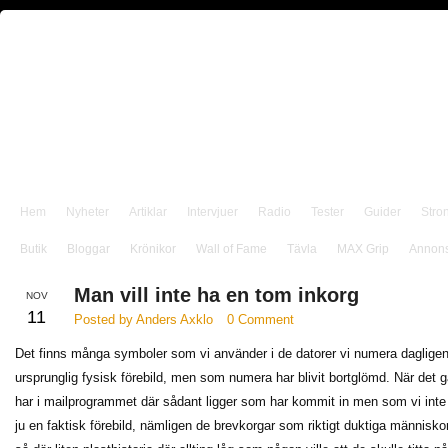
Hem
Nyheter
Artiklar
Intervjuer
Radio
Tester
Guider
Stro
Butik
Bloggar
Krönikor
Wall of Fame
Tävla
MAX Grip
Annon
Man vill inte ha en tom inkorg
NOV
11
Posted by Anders Axklo
0 Comment
Det finns många symboler som vi använder i de datorer vi numera daglige
ursprunglig fysisk förebild, men som numera har blivit bortglömd. När det gäll
har i mailprogrammet där sådant ligger som har kommit in men som vi inte ha
ju en faktisk förebild, nämligen de brevkorgar som riktigt duktiga människor