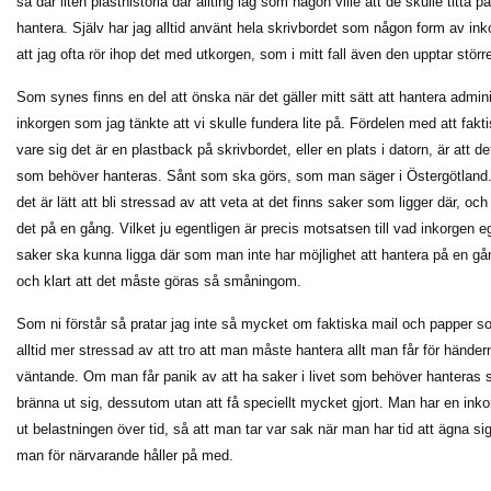
så där liten plasthistoria där allting låg som någon ville att de skulle titta p
hantera. Själv har jag alltid använt hela skrivbordet som någon form av i
att jag ofta rör ihop det med utkorgen, som i mitt fall även den upptar stör
Som synes finns en del att önska när det gäller mitt sätt att hantera admini
inkorgen som jag tänkte att vi skulle fundera lite på. Fördelen med att fakt
vare sig det är en plastback på skrivbordet, eller en plats i datorn, är att det 
som behöver hanteras. Sånt som ska görs, som man säger i Östergötland.
det är lätt att bli stressad av att veta at det finns saker som ligger där, o
det på en gång. Vilket ju egentligen är precis motsatsen till vad inkorgen ege
saker ska kunna ligga där som man inte har möjlighet att hantera på en gå
och klart att det måste göras så småningom.
Som ni förstår så pratar jag inte så mycket om faktiska mail och papper som 
alltid mer stressad av att tro att man måste hantera allt man får för hände
väntande. Om man får panik av att ha saker i livet som behöver hanteras 
bränna ut sig, dessutom utan att få speciellt mycket gjort. Man har en inkorg
ut belastningen över tid, så att man tar var sak när man har tid att ägna sig 
man för närvarande håller på med.