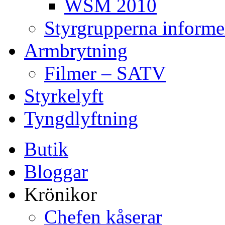
WSM 2010
Styrgrupperna informe
Armbrytning
Filmer – SATV
Styrkelyft
Tyngdlyftning
Butik
Bloggar
Krönikor
Chefen kåserar