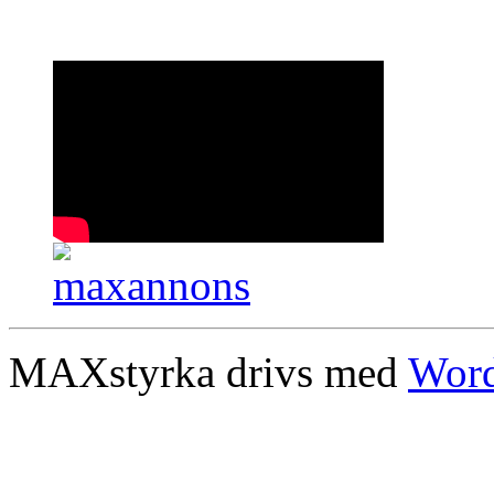
MAXstyrka drivs med
Word