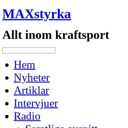
MAXstyrka
Allt inom kraftsport
Hem
Nyheter
Artiklar
Intervjuer
Radio