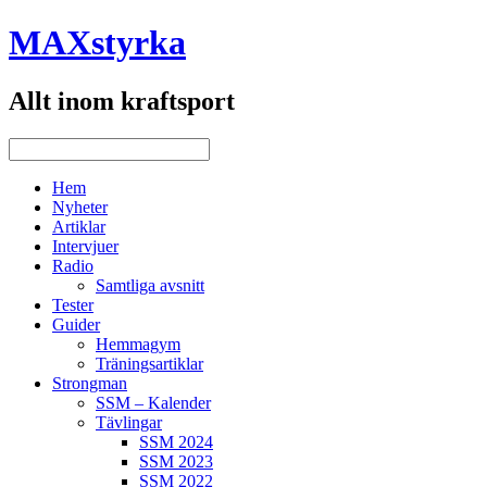
MAXstyrka
Allt inom kraftsport
Hem
Nyheter
Artiklar
Intervjuer
Radio
Samtliga avsnitt
Tester
Guider
Hemmagym
Träningsartiklar
Strongman
SSM – Kalender
Tävlingar
SSM 2024
SSM 2023
SSM 2022