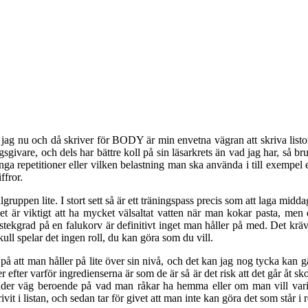
jag nu och då skriver för BODY är min envetna vägran att skriva listor 
sgivare, och dels har bättre koll på sin läsarkrets än vad jag har, så br
många repetitioner eller vilken belastning man ska använda i till exempel
ffror.
gruppen lite. I stort sett så är ett träningspass precis som att laga midd
 det är viktigt att ha mycket välsaltat vatten när man kokar pasta, me
h stekgrad på en falukorv är definitivt inget man håller på med. Det krä
skull spelar det ingen roll, du kan göra som du vill.
på att man håller på lite över sin nivå, och det kan jag nog tycka kan g
 efter varför ingredienserna är som de är så är det risk att det går åt s
under väg beroende på vad man råkar ha hemma eller om man vill varier
skrivit i listan, och sedan tar för givet att man inte kan göra det som stå