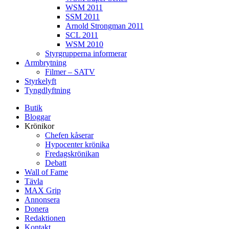
WSM 2011
SSM 2011
Arnold Strongman 2011
SCL 2011
WSM 2010
Styrgrupperna informerar
Armbrytning
Filmer – SATV
Styrkelyft
Tyngdlyftning
Butik
Bloggar
Krönikor
Chefen kåserar
Hypocenter krönika
Fredagskrönikan
Debatt
Wall of Fame
Tävla
MAX Grip
Annonsera
Donera
Redaktionen
Kontakt