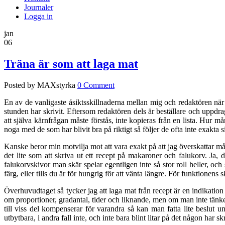
Journaler
Logga in
jan
06
Träna är som att laga mat
Posted by MAXstyrka
0 Comment
En av de vanligaste åsiktsskillnaderna mellan mig och redaktören när 
stunden har skrivit. Eftersom redaktören dels är beställare och uppdrag
att själva kärnfrågan måste förstås, inte kopieras från en lista. Hur 
noga med de som har blivit bra på riktigt så följer de ofta inte exakta si
Kanske beror min motvilja mot att vara exakt på att jag överskattar mål
det lite som att skriva ut ett recept på makaroner och falukorv. Ja,
falukorvskivor man skär spelar egentligen inte så stor roll heller, oc
färg, eller tills du är för hungrig för att vänta längre. För funktionens 
Överhuvudtaget så tycker jag att laga mat från recept är en indikation 
om proportioner, gradantal, tider och liknande, men om man inte tänker
till viss del kompenserar för varandra så kan man fatta lite beslut 
utbytbara, i andra fall inte, och inte bara blint litar på det någon har 