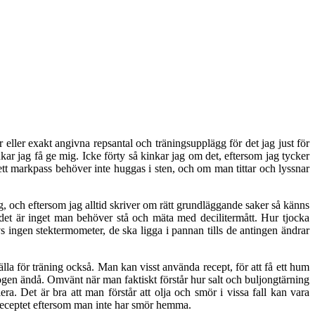
eller exakt angivna repsantal och träningsupplägg för det jag just för
ukar jag få ge mig. Icke förty så kinkar jag om det, eftersom jag tycker
 ett markpass behöver inte huggas i sten, och om man tittar och lyssnar
ag, och eftersom jag alltid skriver om rätt grundläggande saker så känns
n det är inget man behöver stå och mäta med decilitermått. Hur tjocka
vs ingen stektermometer, de ska ligga i pannan tills de antingen ändrar
älla för träning också. Man kan visst använda recept, för att få ett hum
kogen ändå. Omvänt när man faktiskt förstår hur salt och buljongtärning
a. Det är bra att man förstår att olja och smör i vissa fall kan vara
r i receptet eftersom man inte har smör hemma.