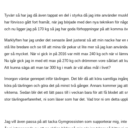
Tyvärr så har jag då även tappat en del i styrka då jag inte använder mu
har förvisso gått fort framåt, när jag började med den nya tekniken för nå
och nu ligger jag på 170 kg så jag har goda förhoppningar på att komma öv
Marklyften har jag under det senaste året justerat så att min nacke har en me
stå lite bredare och se till att mina tår pekar ut lite mer så jag kan anvä
ger så mycket. När vi gick in på 2016 var mitt max 240 kg och när vi lämn
Nu igår gick jag in med ett max på 270 kg och drömmen vore såklart att kun
Att kunna säga att man tar 300 kg i mark är väl allas mål i livet?
Imorgon väntar genrepet inför tävlingen. Det blir då att köra samtliga ingån
köra på tävlingen och göra det på minst två gånger. Annars kommer jag at
vikterna. Sedan blir det ett lätt pass till i veckan bara för att få blodet att 
stor tävlingserfarenhet, ni som läser som har det. Vad tror ni om detta upp
Jag vill även passa på att tacka Gymgrossisten som supporterar mig, inte för