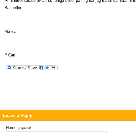
Är ni intresserade av att se rörliga bilder på mig när jag tränar så hittar n
Baconflip.
Må väl.
// Carl
Leave a Reply
Name
(required)