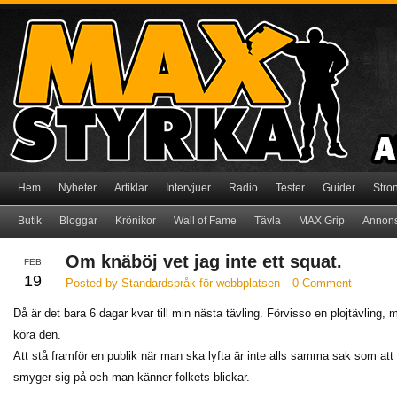
Hem
Nyheter
Artiklar
Intervjuer
Radio
Tester
Guider
Stro
Butik
Bloggar
Krönikor
Wall of Fame
Tävla
MAX Grip
Annon
Om knäböj vet jag inte ett squat.
FEB
19
Posted by Standardspråk för webbplatsen
0 Comment
Då är det bara 6 dagar kvar till min nästa tävling. Förvisso en plojtävling, me
köra den.
Att stå framför en publik när man ska lyfta är inte alls samma sak som att g
smyger sig på och man känner folkets blickar.