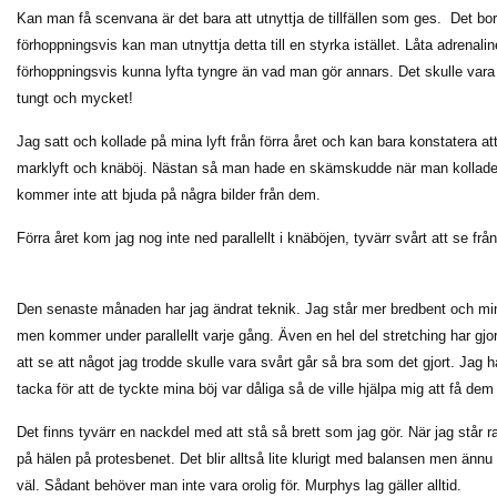
Kan man få scenvana är det bara att utnyttja de tillfällen som ges. Det bor
förhoppningsvis kan man utnyttja detta till en styrka istället. Låta adrenaline
förhoppningsvis kunna lyfta tyngre än vad man gör annars. Det skulle vara 
tungt och mycket!
Jag satt och kollade på mina lyft från förra året och kan bara konstatera at
marklyft och knäböj. Nästan så man hade en skämskudde när man kollade p
kommer inte att bjuda på några bilder från dem.
Förra året kom jag nog inte ned parallellt i knäböjen, tyvärr svårt att se frå
Den senaste månaden har jag ändrat teknik. Jag står mer bredbent och min
men kommer under parallellt varje gång. Även en hel del stretching har gjort d
att se att något jag trodde skulle vara svårt går så bra som det gjort. Jag
tacka för att de tyckte mina böj var dåliga så de ville hjälpa mig att få dem
Det finns tyvärr en nackdel med att stå så brett som jag gör. När jag står 
på hälen på protesbenet. Det blir alltså lite klurigt med balansen men ännu 
väl. Sådant behöver man inte vara orolig för. Murphys lag gäller alltid.