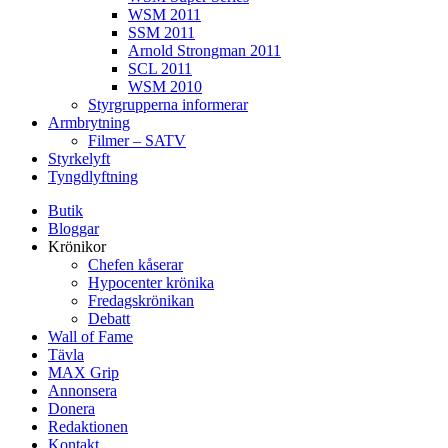
WSM 2011
SSM 2011
Arnold Strongman 2011
SCL 2011
WSM 2010
Styrgrupperna informerar
Armbrytning
Filmer – SATV
Styrkelyft
Tyngdlyftning
Butik
Bloggar
Krönikor
Chefen kåserar
Hypocenter krönika
Fredagskrönikan
Debatt
Wall of Fame
Tävla
MAX Grip
Annonsera
Donera
Redaktionen
Kontakt