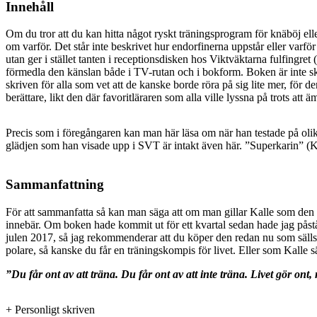
Innehåll
Om du tror att du kan hitta något ryskt träningsprogram för knäböj ell
om varför. Det står inte beskrivet hur endorfinerna uppstår eller varför
utan ger i stället tanten i receptionsdisken hos Viktväktarna fulfingret 
förmedla den känslan både i TV-rutan och i bokform. Boken är inte skr
skriven för alla som vet att de kanske borde röra på sig lite mer, för
berättare, likt den där favoritläraren som alla ville lyssna på trots att
Precis som i föregångaren kan man här läsa om när han testade på olik
glädjen som han visade upp i SVT är intakt även här. ”Superkarin” (Ka
Sammanfattning
För att sammanfatta så kan man säga att om man gillar Kalle som den p
innebär. Om boken hade kommit ut för ett kvartal sedan hade jag påstått
julen 2017, så jag rekommenderar att du köper den redan nu som sällska
polare, så kanske du får en träningskompis för livet. Eller som Kalle s
”Du får ont av att träna. Du får ont av att inte träna. Livet gör ont,
+ Personligt skriven