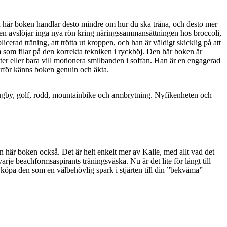
Den här boken handlar desto mindre om hur du ska träna, och desto mer
 Boken avslöjar inga nya rön kring näringssammansättningen hos broccoli,
icerad träning, att trötta ut kroppen, och han är väldigt skicklig på att
 som filar på den korrekta tekniken i ryckböj. Den här boken är
ter eller bara vill motionera smilbanden i soffan. Han är en engagerad
 därför känns boken genuin och äkta.
i rugby, golf, rodd, mountainbike och armbrytning. Nyfikenheten och
n här boken också. Det är helt enkelt mer av Kalle, med allt vad det
rje beachformsaspirants träningsväska. Nu är det lite för långt till
 köpa den som en välbehövlig spark i stjärten till din ”bekväma”