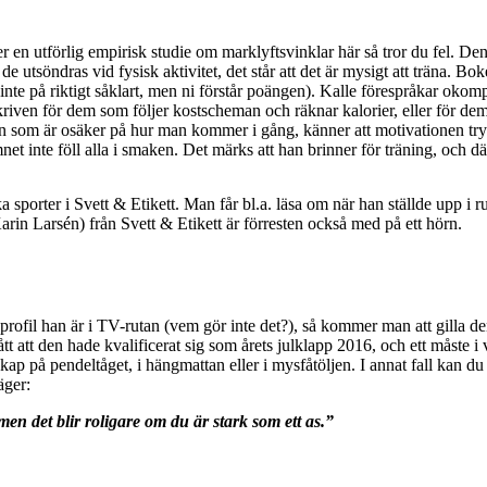
er en utförlig empirisk studie om marklyftsvinklar här så tror du fel. 
 de utsöndras vid fysisk aktivitet, det står att det är mysigt att träna.
(inte på riktigt såklart, men ni förstår poängen). Kalle förespråkar okompl
iven för dem som följer kostscheman och räknar kalorier, eller för dem
 den som är osäker på hur man kommer i gång, känner att motivationen try
 ämnet inte föll alla i smaken. Det märks att han brinner för träning, och
a sporter i Svett & Etikett. Man får bl.a. läsa om när han ställde upp 
rin Larsén) från Svett & Etikett är förresten också med på ett hörn.
rofil han är i TV-rutan (vem gör inte det?), så kommer man att gilla de
 att den hade kvalificerat sig som årets julklapp 2016, och ett måste i va
p på pendeltåget, i hängmattan eller i mysfåtöljen. I annat fall kan du
äger:
 men det blir roligare om du är stark som ett as.”