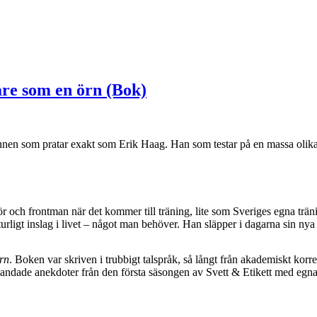
are som en örn (Bok)
nnen som pratar exakt som Erik Haag. Han som testar på en massa olika
 och frontman när det kommer till träning, lite som Sveriges egna träni
aturligt inslag i livet – något man behöver. Han släpper i dagarna sin ny
rn
. Boken var skriven i trubbigt talspråk, så långt från akademiskt ko
blandade anekdoter från den första säsongen av Svett & Etikett med egn