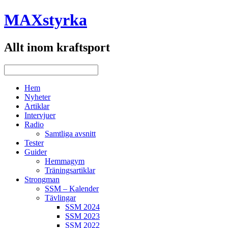
MAXstyrka
Allt inom kraftsport
Hem
Nyheter
Artiklar
Intervjuer
Radio
Samtliga avsnitt
Tester
Guider
Hemmagym
Träningsartiklar
Strongman
SSM – Kalender
Tävlingar
SSM 2024
SSM 2023
SSM 2022