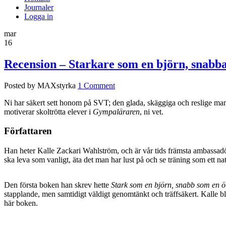
Journaler
Logga in
mar
16
Recension – Starkare som en björn, snabb
Posted by MAXstyrka
1 Comment
Ni har säkert sett honom på SVT; den glada, skäggiga och reslige ma
motiverar skoltrötta elever i
Gympaläraren
, ni vet.
Författaren
Han heter Kalle Zackari Wahlström, och är vår tids främsta ambassadör
ska leva som vanligt, äta det man har lust på och se träning som ett n
Den första boken han skrev hette
Stark som en björn, snabb som en ö
stapplande, men samtidigt väldigt genomtänkt och träffsäkert. Kalle 
här boken.