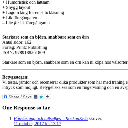
+ Humoristisk och lättsam
+ Snygg layout
+ Lagom lång för en sträckläsning
+ Lik föregångaren
– Lite
för
lik föregångaren
Starkare som en björn, snabbare som en örn
Antal sidor: 162
Förlag: Printz Publishing
ISBN: 9789188261809
Starkare som en björn, snabbare som en örn kan ni köpa hos välsorte
Betygsstegen:
Vi testar, jämför och recenserar olika produkter som har med träning eller
intryck som möjligt. Betyget ska ses som en fingervisning och en avspeg
One Response so far.
Föreläsning och tuttselfies – RockonKela
skriver:
11 oktober, 2017 kl. 13:17