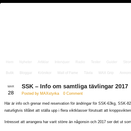
Hem
Nyheter
Artiklar
Intervjuer
Radio
Tester
Guider
Stro
Butik
Bloggar
Krönikor
Wall of Fame
Tävla
MAX Grip
Annon
SSK – Info om samtliga tävlingar 2017
MAR
28
Posted by MAXstyrka
0 Comment
Här är info och grenar med reservation för ändringar för SSK-63kg, SSK-
naturligtvis tillåtet att ställa upp i flera viktklasser förutsatt att kroppsvikt
Intresset att arrangera har varit större än någonsin och 2017 ser det ut som 