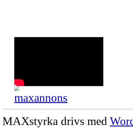
MAXstyrka drivs med
Word