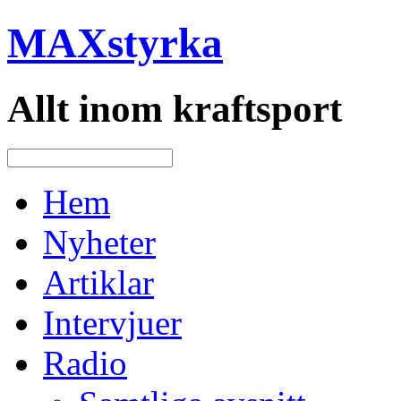
MAXstyrka
Allt inom kraftsport
Hem
Nyheter
Artiklar
Intervjuer
Radio