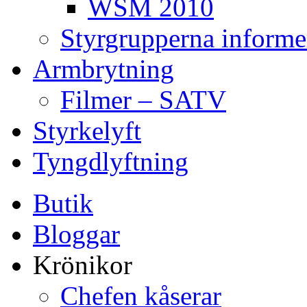
WSM 2010
Styrgrupperna informe
Armbrytning
Filmer – SATV
Styrkelyft
Tyngdlyftning
Butik
Bloggar
Krönikor
Chefen kåserar