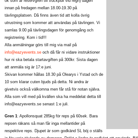
ok som är reservgren till truckpull vid regn) dagen
innan på fredagen mellan 18.00-19.30 på
tävlingsplatsen. Då finns även tid att kolla övrig
utrustning som kommer att användas på tävlingen. Vi
samlas 9.00 på tävlingsdagen för genomgång och
registrering. Kom i tid!!!
Alla anmälningar görs till mig via mail på
info@eazyevents.se
och då får ni vidare instruktioner
hur ni ska betala startavgiften på 300kr. Sista dagen
att anmäla sig är 17:e juni.
Skivan kommer hållas 18.30 på Olearys i Ystad och de
10 som klarar cuten bjuds på detta. Ni andra är
givetvis också välkomna men får stå för notan själva.
Alla som vill med på kvällen ska ha meddelat detta till
info@eazyevents.se senast 1:e juli.
Gren 1
: Apollonsquat 285kg för reps på 60sek. Bara
repsen räkans så man får inga mellantider på
respektive reps. Djupet är som godkänd SL böj o ställs