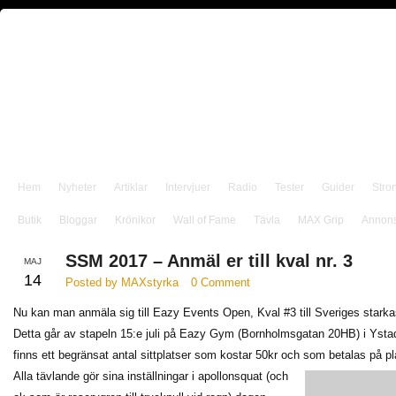
Hem
Nyheter
Artiklar
Intervjuer
Radio
Tester
Guider
Stro
Butik
Bloggar
Krönikor
Wall of Fame
Tävla
MAX Grip
Annon
SSM 2017 – Anmäl er till kval nr. 3
MAJ
14
Posted by MAXstyrka
0 Comment
Nu kan man anmäla sig till Eazy Events Open, Kval #3 till Sveriges stark
Detta går av stapeln 15:e juli på Eazy Gym (Bornholmsgatan 20HB) i Ystad 
finns ett begränsat antal sittplatser som kostar 50kr och som betalas på pl
Alla tävlande gör sina inställningar i apollonsquat (och