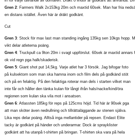
in för varje tävlande av domaren. Dräkt o lindor är godkänt att använda. Bif
Gren 2
: Farmers Walk 2x153kg 20m och maxtid 60sek. Man har fria nedsät
en distans istället. Även här är dräkt godkänt.
Cut
Gren 3
: Stock för max last man standing ingång 135kg sen 10kgs hopp. Max
vikt delar atleterna poäng.
Gren 4
: Truckpull ca 9ton 20m i svagt uppförslut. 60sek är maxtid annars 
ok vid regn pga halk/skaderisk.
Gren 5
: Giant shot put 14,5kg. Varje atlet har 3 försök. Jag bifogar foto
på kulsektorn som man ska hamna inom och film dels på godkänd stöt
och på en felaktig. På den felaktiga roterar man dels i starten vilket man
inte får och håller den tänka kulan för långt ifrån hals/nacke/kind/öra
regionen som kulan ska vila mot i ansatsen.
Gren 6
: Atlassten 185kg för reps på 125cms höjd. Tid här är 90sek pga
att man sköter även nedrullning och tillrättaläggande av stenen själva.
Lika reps delar poäng. Alltså inga mellantider på repsen. Endast Elite
tacky är godkänt på händer och underarmar. Dock är sprayklister
godkänt att ha utanpå t-shirten på bringan. T-shirten ska vara på hela