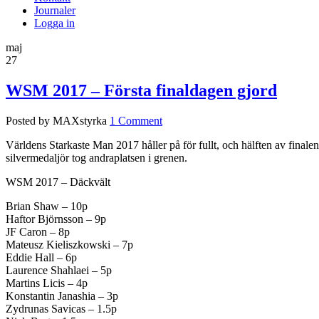
Journaler
Logga in
maj
27
WSM 2017 – Första finaldagen gjord
Posted by MAXstyrka
1 Comment
Världens Starkaste Man 2017 håller på för fullt, och hälften av final
silvermedaljör tog andraplatsen i grenen.
WSM 2017 – Däckvält
Brian Shaw – 10p
Haftor Björnsson – 9p
JF Caron – 8p
Mateusz Kieliszkowski – 7p
Eddie Hall – 6p
Laurence Shahlaei – 5p
Martins Licis – 4p
Konstantin Janashia – 3p
Zydrunas Savicas – 1.5p