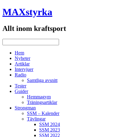
MAXstyrka
Allt inom kraftsport
Hem
Nyheter
Artiklar
Intervjuer
Radio
Samtliga avsnitt
Tester
Guider
Hemmagym
Träningsartiklar
Strongman
SSM – Kalender
Tävlingar
SSM 2024
SSM 2023
SSM 2022