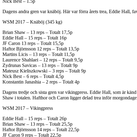
Nick Best – 1.5p
Dagens andra gren var knäböj. Här var förra årets trea, Eddie Hall, fa
WSM 2017 – Knäböj (345 kg)
Brian Shaw – 13 reps – Totalt 17,5p
Eddie Hall – 15 reps – Totalt 16p
JF Caron 13 reps – Totalt 15,5p
Haftor Björnsson 12 reps – Totalt 13,5p
Martins Licis – 13 reps – Totalt 11,5p
Laurence Shahlaei – 12 reps – Totalt 9,5p
Zydrunas Savicas – 13 reps – Totalt 9p
Mateusz Kieliszkowski – 3 reps – Totalt 9p
Nick Best – 6 reps – Totalt 4,5p
Konstantin Janashia – 2 reps – Totalt 4p
Dagens tredje och sista gren var vikingpress. Eddie Hall, som är känd 
Shaw i totalen. Hafthor och Caron ligger delad trea inför morgondagen
WSM 2017 – Vikingpress
Eddie Hall – 15 reps – Totalt 26p
Brian Shaw – 13 reps – Totalt 25,5p
Haftor Björnsson 14 reps – Totalt 22,5p
JF Caron 9 reps – Totalt 22,5p