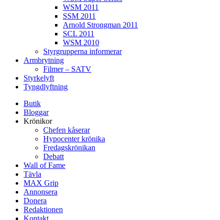
WSM 2011
SSM 2011
Arnold Strongman 2011
SCL 2011
WSM 2010
Styrgrupperna informerar
Armbrytning
Filmer – SATV
Styrkelyft
Tyngdlyftning
Butik
Bloggar
Krönikor
Chefen kåserar
Hypocenter krönika
Fredagskrönikan
Debatt
Wall of Fame
Tävla
MAX Grip
Annonsera
Donera
Redaktionen
Kontakt