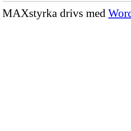
MAXstyrka drivs med
Word