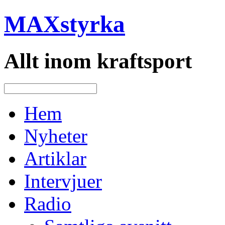
MAXstyrka
Allt inom kraftsport
Hem
Nyheter
Artiklar
Intervjuer
Radio