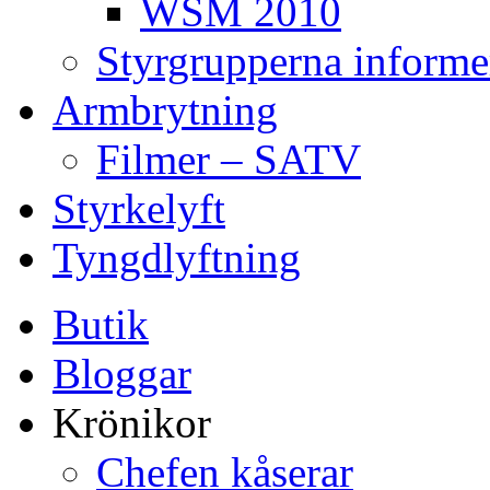
WSM 2010
Styrgrupperna informe
Armbrytning
Filmer – SATV
Styrkelyft
Tyngdlyftning
Butik
Bloggar
Krönikor
Chefen kåserar