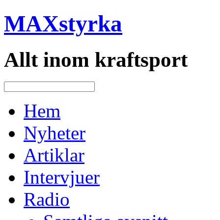
MAXstyrka
Allt inom kraftsport
Hem
Nyheter
Artiklar
Intervjuer
Radio