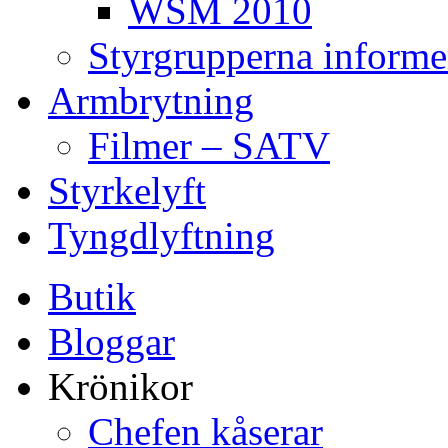
WSM 2010
Styrgrupperna informe
Armbrytning
Filmer – SATV
Styrkelyft
Tyngdlyftning
Butik
Bloggar
Krönikor
Chefen kåserar