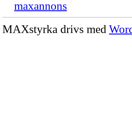
MAXstyrka drivs med
Word