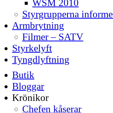
WSM 2010
Styrgrupperna informe
Armbrytning
Filmer – SATV
Styrkelyft
Tyngdlyftning
Butik
Bloggar
Krönikor
Chefen kåserar