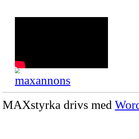
MAXstyrka drivs med
Word