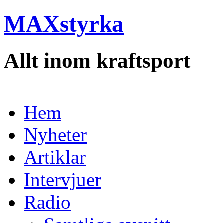
MAXstyrka
Allt inom kraftsport
Hem
Nyheter
Artiklar
Intervjuer
Radio