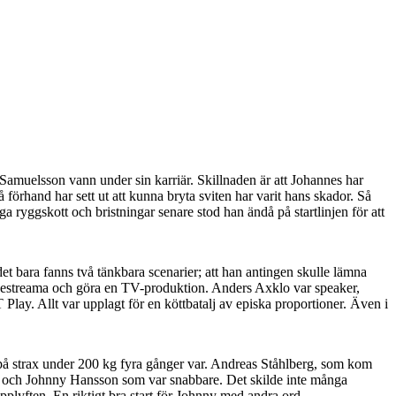
Samuelsson vann under sin karriär. Skillnaden är att Johannes har
å förhand har sett ut att kunna bryta sviten har varit hans skador. Så
a ryggskott och bristningar senare stod han ändå på startlinjen för att
t bara fanns två tänkbara scenarier; att han antingen skulle lämna
 livestreama och göra en TV-produktion. Anders Axklo var speaker,
y. Allt var upplagt för en köttbatalj av episka proportioner. Även i
er på strax under 200 kg fyra gånger var. Andreas Ståhlberg, som kom
rsjö och Johnny Hansson som var snabbare. Det skilde inte många
plyften. En riktigt bra start för Johnny med andra ord.