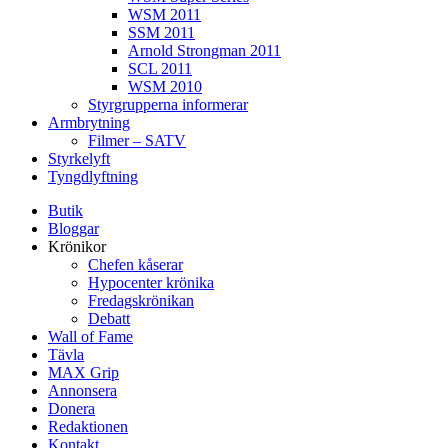
WSM 2011
SSM 2011
Arnold Strongman 2011
SCL 2011
WSM 2010
Styrgrupperna informerar
Armbrytning
Filmer – SATV
Styrkelyft
Tyngdlyftning
Butik
Bloggar
Krönikor
Chefen kåserar
Hypocenter krönika
Fredagskrönikan
Debatt
Wall of Fame
Tävla
MAX Grip
Annonsera
Donera
Redaktionen
Kontakt