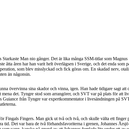
iges Starkaste Man nio gånger. Det är lika många SSM-titlar som Magnus 
aste åtta åren har han varit helt överlägsen i Sverige, och det enda som p
operation, som blev misslyckad och fick göras om. En skadad nerv, otalig
juten än någonsin.
nna övervinna sina skador och vinna, igen. Han hade tidigare sagt att de
 att mena det. Tyngre stod som arrangörer, och SVT var på plats för att
uiance från Tyngre var expertkommentator i livesändningen på SVT Pla
atleterna.
för Fingals Fingers. Man gick ut två och två, och skulle välta ett fing
t bra tid. Det var bara de två förhandsfavoriterna i grenen, Johannes Å
 som vann, kanske på grund av att Johannes fumlade lite under ett av up