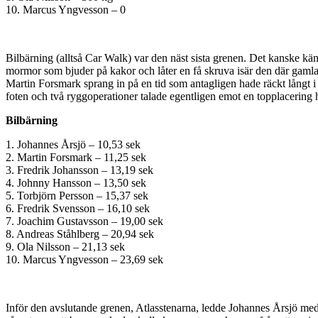
10. Marcus Yngvesson – 0
Bilbärning (alltså Car Walk) var den näst sista grenen. Det kanske känn
mormor som bjuder på kakor och låter en få skruva isär den där gamla s
Martin Forsmark sprang in på en tid som antagligen hade räckt långt i
foten och två ryggoperationer talade egentligen emot en topplacering h
Bilbärning
1. Johannes Årsjö – 10,53 sek
2. Martin Forsmark – 11,25 sek
3. Fredrik Johansson – 13,19 sek
4. Johnny Hansson – 13,50 sek
5. Torbjörn Persson – 15,37 sek
6. Fredrik Svensson – 16,10 sek
7. Joachim Gustavsson – 19,00 sek
8. Andreas Ståhlberg – 20,94 sek
9. Ola Nilsson – 21,13 sek
10. Marcus Yngvesson – 23,69 sek
Inför den avslutande grenen, Atlasstenarna, ledde Johannes Årsjö me