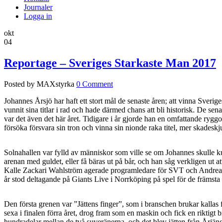
Journaler
Logga in
okt
04
Reportage – Sveriges Starkaste Man 2017
Posted by MAXstyrka
0 Comment
Johannes Årsjö har haft ett stort mål de senaste åren; att vinna Sver
vunnit sina titlar i rad och hade därmed chans att bli historisk. De sen
var det även det här året. Tidigare i år gjorde han en omfattande rygg
försöka försvara sin tron och vinna sin nionde raka titel, mer skadesk
Solnahallen var fylld av människor som ville se om Johannes skulle ku
arenan med guldet, eller få bäras ut på bår, och han såg verkligen ut
Kalle Zackari Wahlström agerade programledare för SVT och Andreas G
år stod deltagande på Giants Live i Norrköping på spel för de främsta 
Den första grenen var ”Jättens finger”, som i branschen brukar kallas 
sexa i finalen förra året, drog fram som en maskin och fick en riktig
hundradelar mellan de två suveränerna, och det blev jätten från Årjäng