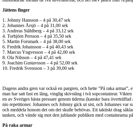
Jättens finger
1. Johnny Hansson – 4 på 30,47 sek
2. Johannes Årsjö – 4 på 31,00 sek
3. Andreas Ståhlberg – 4 på 33,12 sek
4. Torbjörn Persson – 4 på 35,50 sek
5. Martin Forsmark – 4 på 38,00 sek
6. Fredrik Johansson – 4 på 40,43 sek
7. Marcus Yngvesson – 4 på 42,00 sek
8. Ola Nilsson – 4 på 47,41 sek
9. Joachim Gustavsson – 4 på 52,00 sek
10. Fredrik Svensson – 3 på 39,00 sek
Dagens andra gren var också en pargren, och hette ”På raka armar”, el
man har satt fast en lång, vinglig skivstång i två sopcontainrar. Vik
en av Sveriges bästa pressare genom tiderna (kanske bara överträffad
nio repetitioner. Johannes och Johnny gick ut sist, och Johannes var s
och meddela honom det om det skulle behövas. Ett taktiskt drag såklart.
tanken, och vände sig mot den jublande publiken med containrarna på 
På raka armar