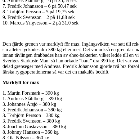
6. Andreas Ståhlberg – 6 på 35,53 sek
7. Fredrik Johansson – 6 på 50,47 sek
8. Torbjörn Persson – 5 på 19,75 sek
9. Fredrik Svensson – 2 på 11,88 sek
10. Marcus Yngvesson – 2 på 31,0 sek
Den fjärde grenen var marklyft för max. Ingångsvikten var satt till re
sju atleter lyckades dra 380 kg eller mer! Det var också en gren där 
innan tävlingen drabbades han av ehec-bakterier, vilket ledde till en 
Sveriges Starkaste Man, så han orkade ”bara” dra 390 kg. Det var vad 
delad grenseger med Andreas. Fredrik Johansson gjorde två bra försök 
färska ryggoperationerna så var det en makalös bedrift.
Marklyft för max
1. Martin Forsmark – 390 kg
1. Andreas Ståhlberg – 390 kg
3. Johannes Årsjö – 380 kg
3. Fredrik Johansson – 380 kg
3. Torbjörn Persson – 380 kg
3. Fredrik Svensson – 380 kg
3. Joachim Gustavsson – 380 kg
8. Johnny Hansson – 360 kg
8. Ola Nilsson – 360 kg