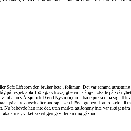
ler Safe Lift som den brukar heta i folkmun. Det var samma utrustning s
ten låg på respektabla 150 kg, och svajigheten i stången ökade på svåri
 av Johannes Årsjö och David Nyström), och hade pressen på sig att le
ugen på en revansch efter andraplatsen i förstagrenen. Han ropade till mi
 Nu behövde han inte det, utan märkte att Johnny inte var riktigt nära at
raka armar, vilket säkerligen gav fler än mig gåshud.