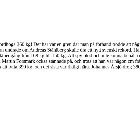
kordhöga 360 kg! Det här var en gren där man på förhand trodde att någr
man undrade om Andreas Ståhlberg skulle dra ett nytt svenskt rekord. H
viktnedgång från 168 kg till 150 kg. Att spy blod och inte kunna behålla
Martin Forsmark också stannade på, och trots att han var någon cm från 
att lyfta 390 kg, och det sista var riktigt nära. Johannes Årsjö drog 38