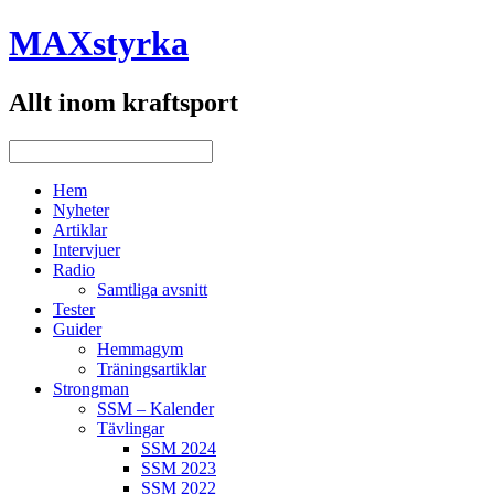
MAXstyrka
Allt inom kraftsport
Hem
Nyheter
Artiklar
Intervjuer
Radio
Samtliga avsnitt
Tester
Guider
Hemmagym
Träningsartiklar
Strongman
SSM – Kalender
Tävlingar
SSM 2024
SSM 2023
SSM 2022