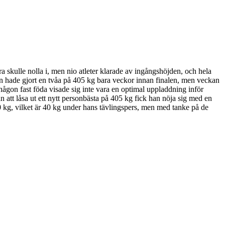
a skulle nolla i, men nio atleter klarade av ingångshöjden, och hela
an hade gjort en tvåa på 405 kg bara veckor innan finalen, men veckan
 någon fast föda visade sig inte vara en optimal uppladdning inför
att låsa ut ett nytt personbästa på 405 kg fick han nöja sig med en
0 kg, vilket är 40 kg under hans tävlingspers, men med tanke på de