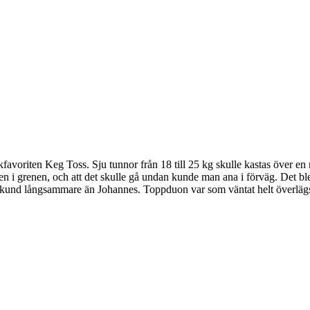
avoriten Keg Toss. Sju tunnor från 18 till 25 kg skulle kastas över en r
en i grenen, och att det skulle gå undan kunde man ana i förväg. Det b
sekund långsammare än Johannes. Toppduon var som väntat helt överlägs