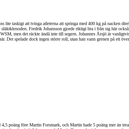
s lite taskigt att tvinga atleterna att springa med 400 kg på nacken dire
läktklenoden. Fredrik Johansson gjorde riktigt bra i från sig här också,
 WSM, men det räckte ändå inte till segern. Johannes Årsjö är vanligtvis
är. Det spelade dock ingen större roll, utan han vann grenen på ett över
d 4,5 poäng före Martin Forsmark, och Martin hade 5 poäng mer än trean