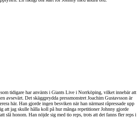
om tidigare har använts i Giants Live i Norrköping, vilket innebär att
gheten avsevärt. Det skäggprydda pressmonstret Joachim Gustavsson är
verera här. Han gjorde ingen besviken när han närmast råpressade upp
g att jag skulle hålla koll på hur många repetitioner Johnny gjorde
t slå honom. Han nöjde sig med tio reps, trots att det fanns fler reps i