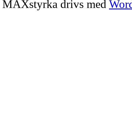
MAXstyrka drivs med
Word