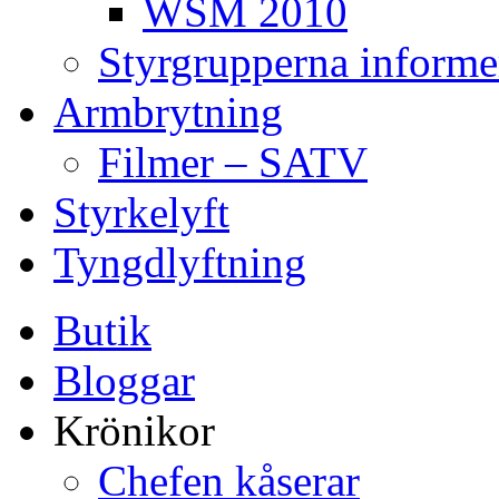
WSM 2010
Styrgrupperna informe
Armbrytning
Filmer – SATV
Styrkelyft
Tyngdlyftning
Butik
Bloggar
Krönikor
Chefen kåserar