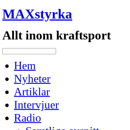
MAXstyrka
Allt inom kraftsport
Hem
Nyheter
Artiklar
Intervjuer
Radio