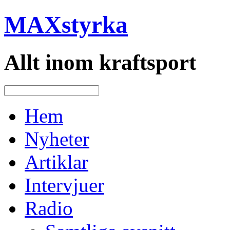
MAXstyrka
Allt inom kraftsport
Hem
Nyheter
Artiklar
Intervjuer
Radio