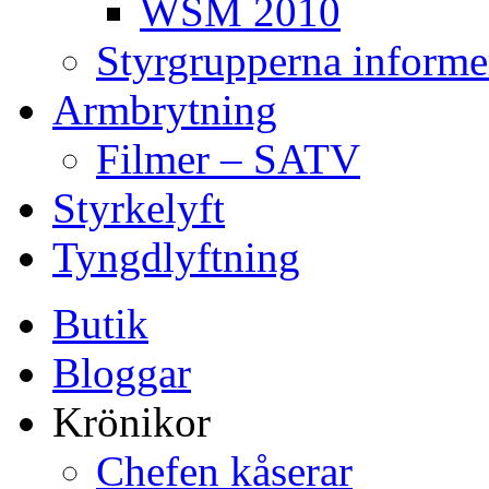
WSM 2010
Styrgrupperna informe
Armbrytning
Filmer – SATV
Styrkelyft
Tyngdlyftning
Butik
Bloggar
Krönikor
Chefen kåserar