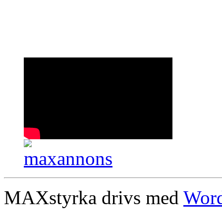
MAXstyrka drivs med
Word