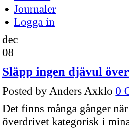
Journaler
Logga in
dec
08
Släpp ingen djävul öve
Posted by Anders Axklo
0 
Det finns många gånger när j
överdrivet kategorisk i min